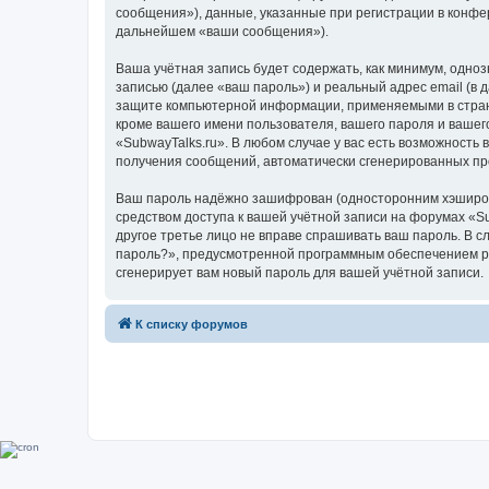
сообщения»), данные, указанные при регистрации в конфе
дальнейшем «ваши сообщения»).
Ваша учётная запись будет содержать, как минимум, одн
записью (далее «ваш пароль») и реальный адрес email (в
защите компьютерной информации, применяемыми в стране
кроме вашего имени пользователя, вашего пароля и вашего
«SubwayTalks.ru». В любом случае у вас есть возможность 
получения сообщений, автоматически сгенерированных п
Ваш пароль надёжно зашифрован (односторонним хэширован
средством доступа к вашей учётной записи на форумах «Sub
другое третье лицо не вправе спрашивать ваш пароль. В с
пароль?», предусмотренной программным обеспечением ph
сгенерирует вам новый пароль для вашей учётной записи.
К списку форумов