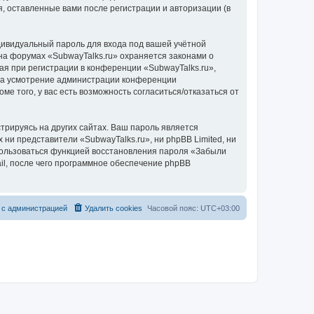
, оставленные вами после регистрации и авторизации (в
дивидуальный пароль для входа под вашей учётной
на форумах «SubwayTalks.ru» охраняется законами о
 при регистрации в конференции «SubwayTalks.ru»,
, на усмотрение администрации конференции
ме того, у вас есть возможность согласиться/отказаться от
рируясь на других сайтах. Ваш пароль является
 ни представители «SubwayTalks.ru», ни phpBB Limited, ни
спользоваться функцией восстановления пароля «Забыли
l, после чего программное обеспечение phpBB
 с администрацией
Удалить cookies
Часовой пояс:
UTC+03:00