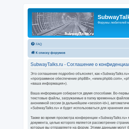
SubwayTalk
Форумы любителей м
FAQ
К списку форумов
SubwayTalks.ru - Соглашение о конфиденциа
Это соглашение подробно объясняет, как «SubwayTalks.ru» 
«программное обеспечение phpBB», «www.phpbb.com», «ph
«ваша информация»).
Ваша информация собирается двумя способами. Во-первых
текстовые файлы, загружаемые в папку временных файлов 
анонимной сессии (в дальнейшем «session-id»), автомати
«SubwayTalks.ru» и будет использоваться для хранения и
Также во время просмотра конференции «SubwayTalks.ru» 
документа, целью которого является рассмотрение стран
которые вы отправляете на форум. Этими данными могут 