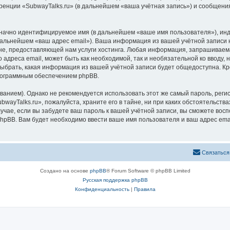
ренции «SubwayTalks.ru» (в дальнейшем «ваша учётная запись») и сообщения
означно идентифицируемое имя (в дальнейшем «ваше имя пользователя»), ин
 дальнейшем «ваш адрес email»). Ваша информация из вашей учётной записи 
, предоставляющей нам услуги хостинга. Любая информация, запрашиваемая
 адреса email, может быть как необходимой, так и необязательной ко вводу
выбрать, какая информация из вашей учётной записи будет общедоступна. Кро
рограммным обеспечением phpBB.
ием). Однако не рекомендуется использовать этот же самый пароль, регист
wayTalks.ru», пожалуйста, храните его в тайне, ни при каких обстоятельствах
лучае, если вы забудете ваш пароль к вашей учётной записи, вы сможете во
pBB. Вам будет необходимо ввести ваше имя пользователя и ваш адрес emai
Связаться
Создано на основе
phpBB
® Forum Software © phpBB Limited
Русская поддержка phpBB
Конфиденциальность
|
Правила