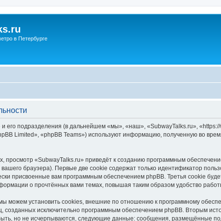
s.ru
етро в Петербурге
льности
и его подразделения (в дальнейшем «мы», «наш», «SubwayTalks.ru», «https:/
pBB Limited», «phpBB Teams») используют информацию, полученную во врем
, просмотр «SubwayTalks.ru» приведёт к созданию программным обеспечени
вашего браузера). Первые две cookie содержат только идентификатор польз
чески присвоенные вам программным обеспечением phpBB. Третья cookie буд
нформации о прочтённых вами темах, повышая таким образом удобство работ
мы можем установить cookies, внешние по отношению к программному обеспе
иц, созданных исключительно программным обеспечением phpBB. Вторым ис
быть, но не исчерпываются, следующие данные: сообщения, размещённые по