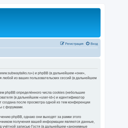
Регистрация
Вход
/www.subwaytalks.ru») и phpBB (в дальнейшем «они»,
я любой из ваших пользовательских сессий (в дальнейшем
ем phpBB определённого числа cookies (небольшие
ователя (в дальнейшем «user-id») и идентификатор
ет создана после просмотра одной из тем конференции
ы с форумами.
чению phpBB, однако они выходят за рамки этого
точником получения вашей информации являются данные,
д учётной записью Гостя (в дальнейшем «анонимные