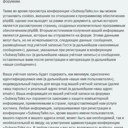
форумами.
Также во время просмотра конференции «SubwayTalks.ru» мы можем
установить cookies, внешние по отношению к программному обеспечению
phpBB, однако они выходят за рамки этого документа, целью которого
является рассмотрение страниц, созданных исключительно программным
обеспечением phpBB. Вторым источником получения вашей информации
являются данные, которые вы отправляете на форум. Этими данными
могут быть, но не исчерпываются, следующие данные: сообщения,
размещённые под учётной записью Гостя (в дальнейшем «анонимные
сообщения»), данные, указанные при регистрации в конференции
«SubwayTalks.ru» (в дальнейшем «ваша учётная запись») и сообщения,
оставленные вами после регистрации и авторизации (в дальнейшем
«ваши сообщения»).
Ваша учётная запись будет содержать, как минимум, однозначно
идентифицируемое имя (в дальнейшем «ваше имя пользователя»),
индивидуальный пароль для входа под вашей учётной записью (далее
«ваш пароль») и реальный адрес email (в дальнейшем «ваш адрес
email»). Ваша информация из вашей учётной записи на форумах
«SubwayTalks.ru» охраняется законами о защите компьютерной
информации, применяемыми в стране, предоставляющей нам услуги
хостинга. Любая информация, запрашиваемая при регистрации в
конференции «SubwayTalks.ru», кроме вашего имени пользователя,
вашего пароля и вашего адреса email, может быть как необходимой, так и
необязательной ко вводу, на усмотрение администрации конференции
«SubwayTalks.ru». В любом случае у вас есть возможность выбрать, какая