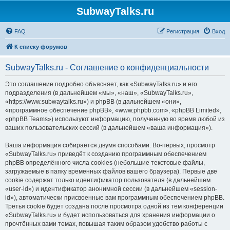
SubwayTalks.ru
FAQ
Регистрация
Вход
К списку форумов
SubwayTalks.ru - Соглашение о конфиденциальности
Это соглашение подробно объясняет, как «SubwayTalks.ru» и его
подразделения (в дальнейшем «мы», «наш», «SubwayTalks.ru»,
«https://www.subwaytalks.ru») и phpBB (в дальнейшем «они»,
«программное обеспечение phpBB», «www.phpbb.com», «phpBB Limited»,
«phpBB Teams») используют информацию, полученную во время любой из
ваших пользовательских сессий (в дальнейшем «ваша информация»).
Ваша информация собирается двумя способами. Во-первых, просмотр
«SubwayTalks.ru» приведёт к созданию программным обеспечением
phpBB определённого числа cookies (небольшие текстовые файлы,
загружаемые в папку временных файлов вашего браузера). Первые две
cookie содержат только идентификатор пользователя (в дальнейшем
«user-id») и идентификатор анонимной сессии (в дальнейшем «session-
id»), автоматически присвоенные вам программным обеспечением phpBB.
Третья cookie будет создана после просмотра одной из тем конференции
«SubwayTalks.ru» и будет использоваться для хранения информации о
прочтённых вами темах, повышая таким образом удобство работы с