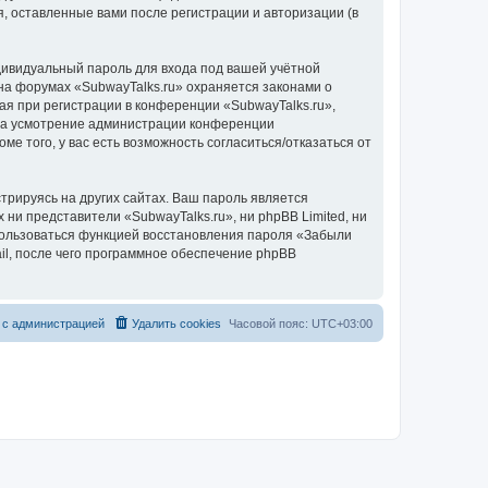
, оставленные вами после регистрации и авторизации (в
дивидуальный пароль для входа под вашей учётной
на форумах «SubwayTalks.ru» охраняется законами о
 при регистрации в конференции «SubwayTalks.ru»,
, на усмотрение администрации конференции
ме того, у вас есть возможность согласиться/отказаться от
рируясь на других сайтах. Ваш пароль является
 ни представители «SubwayTalks.ru», ни phpBB Limited, ни
спользоваться функцией восстановления пароля «Забыли
l, после чего программное обеспечение phpBB
 с администрацией
Удалить cookies
Часовой пояс:
UTC+03:00