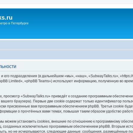
s.ru
етро в Петербурге
льности
и его подразделения (в дальнейшем «мы», «наш», «SubwayTalks.ru», «https:/
pBB Limited», «phpBB Teams») используют информацию, полученную во врем
, просмотр «SubwayTalks.ru» приведёт к созданию программным обеспечени
вашего браузера). Первые две cookie содержат только идентификатор польз
чески присвоенные вам программным обеспечением phpBB. Третья cookie буд
нформации о прочтённых вами темах, повышая таким образом удобство работ
мы можем установить cookies, внешние по отношению к программному обеспе
иц, созданных исключительно программным обеспечением phpBB. Вторым ис
быть, но не исчерпываются, следующие данные: сообщения, размещённые по