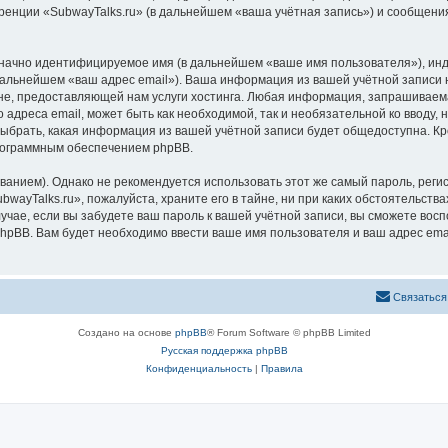
ренции «SubwayTalks.ru» (в дальнейшем «ваша учётная запись») и сообщения
означно идентифицируемое имя (в дальнейшем «ваше имя пользователя»), ин
 дальнейшем «ваш адрес email»). Ваша информация из вашей учётной записи 
, предоставляющей нам услуги хостинга. Любая информация, запрашиваемая
 адреса email, может быть как необходимой, так и необязательной ко вводу
выбрать, какая информация из вашей учётной записи будет общедоступна. Кро
рограммным обеспечением phpBB.
ием). Однако не рекомендуется использовать этот же самый пароль, регист
wayTalks.ru», пожалуйста, храните его в тайне, ни при каких обстоятельствах
лучае, если вы забудете ваш пароль к вашей учётной записи, вы сможете во
pBB. Вам будет необходимо ввести ваше имя пользователя и ваш адрес emai
Связаться
Создано на основе
phpBB
® Forum Software © phpBB Limited
Русская поддержка phpBB
Конфиденциальность
|
Правила