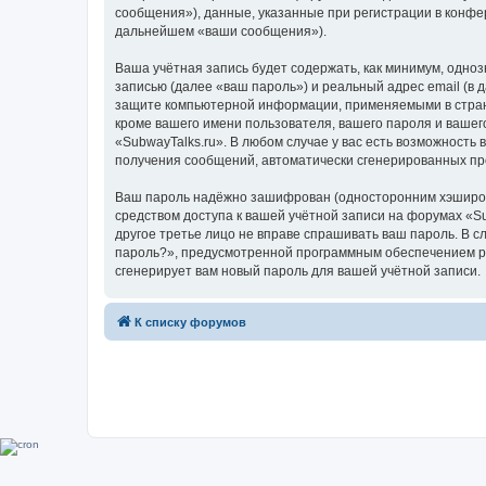
сообщения»), данные, указанные при регистрации в конфе
дальнейшем «ваши сообщения»).
Ваша учётная запись будет содержать, как минимум, одн
записью (далее «ваш пароль») и реальный адрес email (в
защите компьютерной информации, применяемыми в стране
кроме вашего имени пользователя, вашего пароля и вашего
«SubwayTalks.ru». В любом случае у вас есть возможность 
получения сообщений, автоматически сгенерированных п
Ваш пароль надёжно зашифрован (односторонним хэширован
средством доступа к вашей учётной записи на форумах «Sub
другое третье лицо не вправе спрашивать ваш пароль. В с
пароль?», предусмотренной программным обеспечением ph
сгенерирует вам новый пароль для вашей учётной записи.
К списку форумов