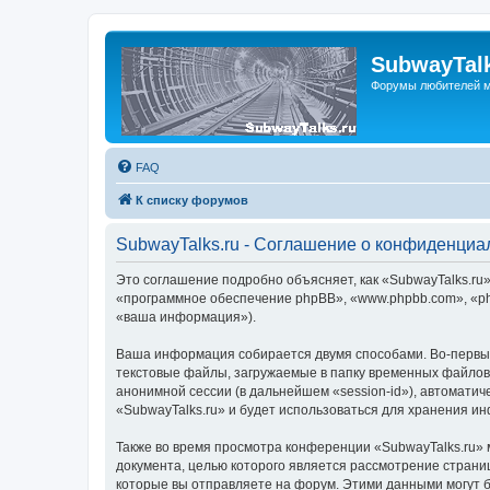
SubwayTalk
Форумы любителей м
FAQ
К списку форумов
SubwayTalks.ru - Соглашение о конфиденциа
Это соглашение подробно объясняет, как «SubwayTalks.ru» 
«программное обеспечение phpBB», «www.phpbb.com», «ph
«ваша информация»).
Ваша информация собирается двумя способами. Во-первых
текстовые файлы, загружаемые в папку временных файлов 
анонимной сессии (в дальнейшем «session-id»), автомати
«SubwayTalks.ru» и будет использоваться для хранения и
Также во время просмотра конференции «SubwayTalks.ru» 
документа, целью которого является рассмотрение стран
которые вы отправляете на форум. Этими данными могут 