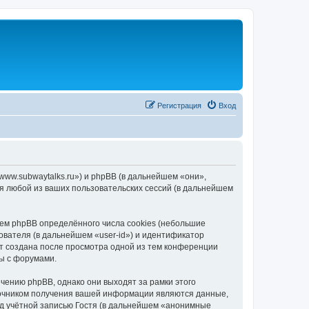
Регистрация
Вход
/www.subwaytalks.ru») и phpBB (в дальнейшем «они»,
я любой из ваших пользовательских сессий (в дальнейшем
ем phpBB определённого числа cookies (небольшие
ователя (в дальнейшем «user-id») и идентификатор
ет создана после просмотра одной из тем конференции
ы с форумами.
чению phpBB, однако они выходят за рамки этого
точником получения вашей информации являются данные,
д учётной записью Гостя (в дальнейшем «анонимные