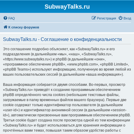
SubwayTalks.ru
FAQ
Регистрация
Вход
К списку форумов
SubwayTalks.ru - Соглашение о конфиденциальности
Это соглашение подробно объясняет, как «SubwayTalks.ru» и его
подразделения (в дальнейшем «мы», «наш», «SubwayTalks.ru»,
«https://www.subwaytalks.ru») и phpBB (в дальнейшем «они»,
«программное обеспечение phpBB», «www.phpbb.com», «phpBB Limited»,
«phpBB Teams») используют информацию, полученную во время любой из
ваших пользовательских сессий (в дальнейшем «ваша информация»).
Ваша информация собирается двумя способами. Во-первых, просмотр
«SubwayTalks.ru» приведёт к созданию программным обеспечением
phpBB определённого числа cookies (небольшие текстовые файлы,
загружаемые в папку временных файлов вашего браузера). Первые две
cookie содержат только идентификатор пользователя (в дальнейшем
«user-id») и идентификатор анонимной сессии (в дальнейшем «session-
id»), автоматически присвоенные вам программным обеспечением phpBB.
Третья cookie будет создана после просмотра одной из тем конференции
«SubwayTalks.ru» и будет использоваться для хранения информации о
прочтённых вами темах, повышая таким образом удобство работы с