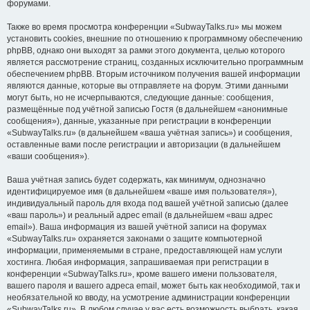
форумами.
Также во время просмотра конференции «SubwayTalks.ru» мы можем
установить cookies, внешние по отношению к программному обеспечению
phpBB, однако они выходят за рамки этого документа, целью которого
является рассмотрение страниц, созданных исключительно программным
обеспечением phpBB. Вторым источником получения вашей информации
являются данные, которые вы отправляете на форум. Этими данными
могут быть, но не исчерпываются, следующие данные: сообщения,
размещённые под учётной записью Гостя (в дальнейшем «анонимные
сообщения»), данные, указанные при регистрации в конференции
«SubwayTalks.ru» (в дальнейшем «ваша учётная запись») и сообщения,
оставленные вами после регистрации и авторизации (в дальнейшем
«ваши сообщения»).
Ваша учётная запись будет содержать, как минимум, однозначно
идентифицируемое имя (в дальнейшем «ваше имя пользователя»),
индивидуальный пароль для входа под вашей учётной записью (далее
«ваш пароль») и реальный адрес email (в дальнейшем «ваш адрес
email»). Ваша информация из вашей учётной записи на форумах
«SubwayTalks.ru» охраняется законами о защите компьютерной
информации, применяемыми в стране, предоставляющей нам услуги
хостинга. Любая информация, запрашиваемая при регистрации в
конференции «SubwayTalks.ru», кроме вашего имени пользователя,
вашего пароля и вашего адреса email, может быть как необходимой, так и
необязательной ко вводу, на усмотрение администрации конференции
«SubwayTalks.ru». В любом случае у вас есть возможность выбрать, какая