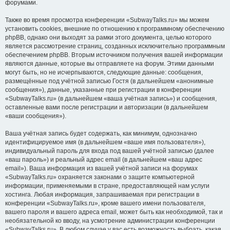
форумами.
Также во время просмотра конференции «SubwayTalks.ru» мы можем
установить cookies, внешние по отношению к программному обеспечению
phpBB, однако они выходят за рамки этого документа, целью которого
является рассмотрение страниц, созданных исключительно программным
обеспечением phpBB. Вторым источником получения вашей информации
являются данные, которые вы отправляете на форум. Этими данными
могут быть, но не исчерпываются, следующие данные: сообщения,
размещённые под учётной записью Гостя (в дальнейшем «анонимные
сообщения»), данные, указанные при регистрации в конференции
«SubwayTalks.ru» (в дальнейшем «ваша учётная запись») и сообщения,
оставленные вами после регистрации и авторизации (в дальнейшем
«ваши сообщения»).
Ваша учётная запись будет содержать, как минимум, однозначно
идентифицируемое имя (в дальнейшем «ваше имя пользователя»),
индивидуальный пароль для входа под вашей учётной записью (далее
«ваш пароль») и реальный адрес email (в дальнейшем «ваш адрес
email»). Ваша информация из вашей учётной записи на форумах
«SubwayTalks.ru» охраняется законами о защите компьютерной
информации, применяемыми в стране, предоставляющей нам услуги
хостинга. Любая информация, запрашиваемая при регистрации в
конференции «SubwayTalks.ru», кроме вашего имени пользователя,
вашего пароля и вашего адреса email, может быть как необходимой, так и
необязательной ко вводу, на усмотрение администрации конференции
«SubwayTalks.ru». В любом случае у вас есть возможность выбрать, какая