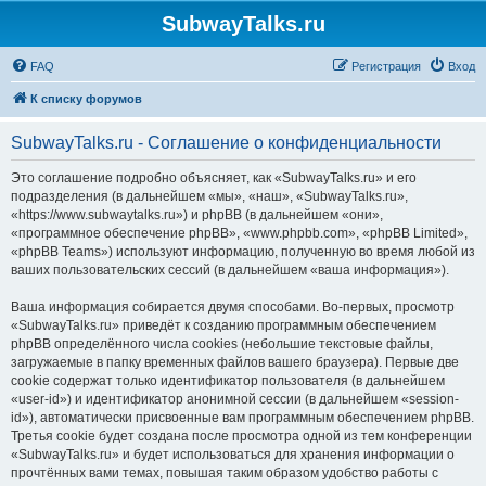
SubwayTalks.ru
FAQ
Регистрация
Вход
К списку форумов
SubwayTalks.ru - Соглашение о конфиденциальности
Это соглашение подробно объясняет, как «SubwayTalks.ru» и его
подразделения (в дальнейшем «мы», «наш», «SubwayTalks.ru»,
«https://www.subwaytalks.ru») и phpBB (в дальнейшем «они»,
«программное обеспечение phpBB», «www.phpbb.com», «phpBB Limited»,
«phpBB Teams») используют информацию, полученную во время любой из
ваших пользовательских сессий (в дальнейшем «ваша информация»).
Ваша информация собирается двумя способами. Во-первых, просмотр
«SubwayTalks.ru» приведёт к созданию программным обеспечением
phpBB определённого числа cookies (небольшие текстовые файлы,
загружаемые в папку временных файлов вашего браузера). Первые две
cookie содержат только идентификатор пользователя (в дальнейшем
«user-id») и идентификатор анонимной сессии (в дальнейшем «session-
id»), автоматически присвоенные вам программным обеспечением phpBB.
Третья cookie будет создана после просмотра одной из тем конференции
«SubwayTalks.ru» и будет использоваться для хранения информации о
прочтённых вами темах, повышая таким образом удобство работы с