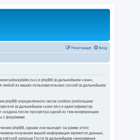
Регистрация
Вход
/www.subwaytalks.ru») и phpBB (в дальнейшем «они»,
я любой из ваших пользовательских сессий (в дальнейшем
ем phpBB определённого числа cookies (небольшие
ователя (в дальнейшем «user-id») и идентификатор
ет создана после просмотра одной из тем конференции
ы с форумами.
чению phpBB, однако они выходят за рамки этого
точником получения вашей информации являются данные,
д учётной записью Гостя (в дальнейшем «анонимные