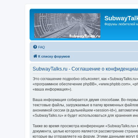
SubwayTalk
Форумы любителей м
FAQ
К списку форумов
SubwayTalks.ru - Соглашение о конфиденциа
Это соглашение подробно объясняет, как «SubwayTalks.ru» 
«программное обеспечение phpBB», «www.phpbb.com», «ph
«ваша информация»).
Ваша информация собирается двумя способами. Во-первых
текстовые файлы, загружаемые в папку временных файлов 
анонимной сессии (в дальнейшем «session-id»), автомати
«SubwayTalks.ru» и будет использоваться для хранения и
Также во время просмотра конференции «SubwayTalks.ru» 
документа, целью которого является рассмотрение стран
которые вы отправляете на форум. Этими данными могут 