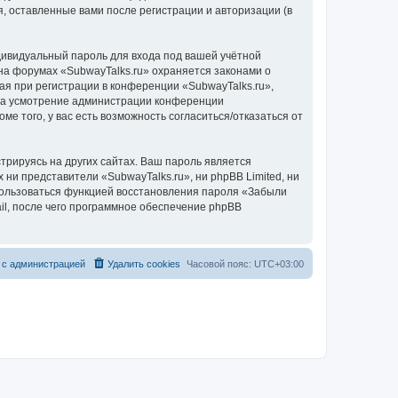
, оставленные вами после регистрации и авторизации (в
дивидуальный пароль для входа под вашей учётной
на форумах «SubwayTalks.ru» охраняется законами о
 при регистрации в конференции «SubwayTalks.ru»,
, на усмотрение администрации конференции
ме того, у вас есть возможность согласиться/отказаться от
рируясь на других сайтах. Ваш пароль является
 ни представители «SubwayTalks.ru», ни phpBB Limited, ни
спользоваться функцией восстановления пароля «Забыли
l, после чего программное обеспечение phpBB
 с администрацией
Удалить cookies
Часовой пояс:
UTC+03:00