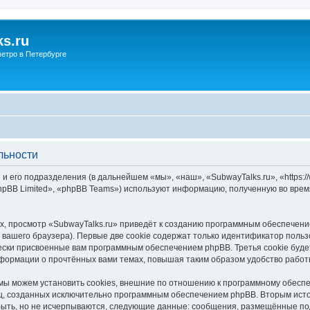
s.ru
етро в Петербурге
льности
и его подразделения (в дальнейшем «мы», «наш», «SubwayTalks.ru», «https:/
pBB Limited», «phpBB Teams») используют информацию, полученную во врем
, просмотр «SubwayTalks.ru» приведёт к созданию программным обеспечени
вашего браузера). Первые две cookie содержат только идентификатор польз
чески присвоенные вам программным обеспечением phpBB. Третья cookie буд
нформации о прочтённых вами темах, повышая таким образом удобство работ
мы можем установить cookies, внешние по отношению к программному обеспе
иц, созданных исключительно программным обеспечением phpBB. Вторым ис
быть, но не исчерпываются, следующие данные: сообщения, размещённые по