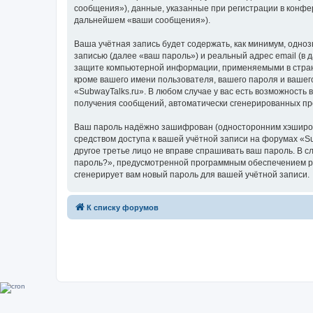
сообщения»), данные, указанные при регистрации в конфе
дальнейшем «ваши сообщения»).
Ваша учётная запись будет содержать, как минимум, одн
записью (далее «ваш пароль») и реальный адрес email (в
защите компьютерной информации, применяемыми в стране
кроме вашего имени пользователя, вашего пароля и вашего
«SubwayTalks.ru». В любом случае у вас есть возможность 
получения сообщений, автоматически сгенерированных п
Ваш пароль надёжно зашифрован (односторонним хэширован
средством доступа к вашей учётной записи на форумах «Sub
другое третье лицо не вправе спрашивать ваш пароль. В с
пароль?», предусмотренной программным обеспечением ph
сгенерирует вам новый пароль для вашей учётной записи.
К списку форумов