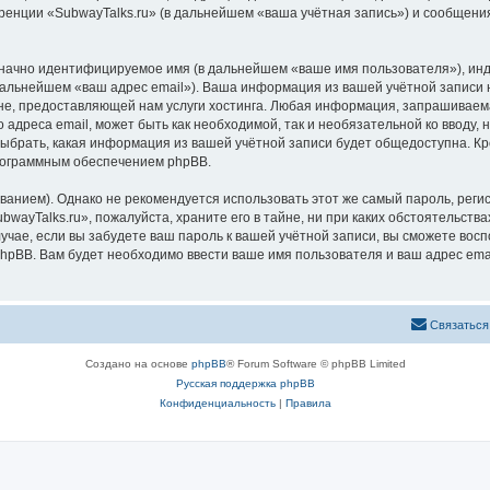
ренции «SubwayTalks.ru» (в дальнейшем «ваша учётная запись») и сообщения
означно идентифицируемое имя (в дальнейшем «ваше имя пользователя»), ин
 дальнейшем «ваш адрес email»). Ваша информация из вашей учётной записи 
, предоставляющей нам услуги хостинга. Любая информация, запрашиваемая
 адреса email, может быть как необходимой, так и необязательной ко вводу
выбрать, какая информация из вашей учётной записи будет общедоступна. Кро
рограммным обеспечением phpBB.
ием). Однако не рекомендуется использовать этот же самый пароль, регист
wayTalks.ru», пожалуйста, храните его в тайне, ни при каких обстоятельствах
лучае, если вы забудете ваш пароль к вашей учётной записи, вы сможете во
pBB. Вам будет необходимо ввести ваше имя пользователя и ваш адрес emai
Связаться
Создано на основе
phpBB
® Forum Software © phpBB Limited
Русская поддержка phpBB
Конфиденциальность
|
Правила