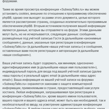
форумами.
Также во время просмотра конференции «SubwayTalks.ru» мы можем
установить cookies, внешние по отношению к программному обеспечению
phpBB, однако они выходят за рамки этого документа, целью которого
является рассмотрение страниц, созданных исключительно программным
обеспечением phpBB. Вторым источником получения вашей информации
являются данные, которые вы отправляете на форум. Этими данными
могут быть, но не исчерпываются, следующие данные: сообщения,
размещённые под учётной записью Гостя (в дальнейшем «анонимные
сообщения»), данные, указанные при регистрации в конференции
«SubwayTalks.ru» (в дальнейшем «ваша учётная запись») и сообщения,
оставленные вами после регистрации и авторизации (в дальнейшем
«ваши сообщения»).
Ваша учётная запись будет содержать, как минимум, однозначно
идентифицируемое имя (в дальнейшем «ваше имя пользователя»),
индивидуальный пароль для входа под вашей учётной записью (далее
«ваш пароль») и реальный адрес email (в дальнейшем «ваш адрес
email»). Ваша информация из вашей учётной записи на форумах
«SubwayTalks.ru» охраняется законами о защите компьютерной
информации, применяемыми в стране, предоставляющей нам услуги
хостинга. Любая информация, запрашиваемая при регистрации в
конференции «SubwayTalks.ru», кроме вашего имени пользователя,
вашего пароля и вашего адреса email, может быть как необходимой, так и
необязательной ко вводу, на усмотрение администрации конференции
«SubwayTalks.ru». В любом случае у вас есть возможность выбрать, какая