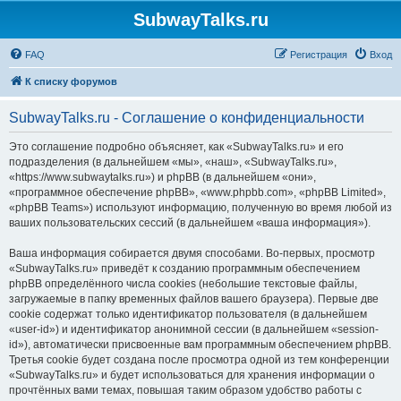
SubwayTalks.ru
FAQ
Регистрация
Вход
К списку форумов
SubwayTalks.ru - Соглашение о конфиденциальности
Это соглашение подробно объясняет, как «SubwayTalks.ru» и его
подразделения (в дальнейшем «мы», «наш», «SubwayTalks.ru»,
«https://www.subwaytalks.ru») и phpBB (в дальнейшем «они»,
«программное обеспечение phpBB», «www.phpbb.com», «phpBB Limited»,
«phpBB Teams») используют информацию, полученную во время любой из
ваших пользовательских сессий (в дальнейшем «ваша информация»).
Ваша информация собирается двумя способами. Во-первых, просмотр
«SubwayTalks.ru» приведёт к созданию программным обеспечением
phpBB определённого числа cookies (небольшие текстовые файлы,
загружаемые в папку временных файлов вашего браузера). Первые две
cookie содержат только идентификатор пользователя (в дальнейшем
«user-id») и идентификатор анонимной сессии (в дальнейшем «session-
id»), автоматически присвоенные вам программным обеспечением phpBB.
Третья cookie будет создана после просмотра одной из тем конференции
«SubwayTalks.ru» и будет использоваться для хранения информации о
прочтённых вами темах, повышая таким образом удобство работы с