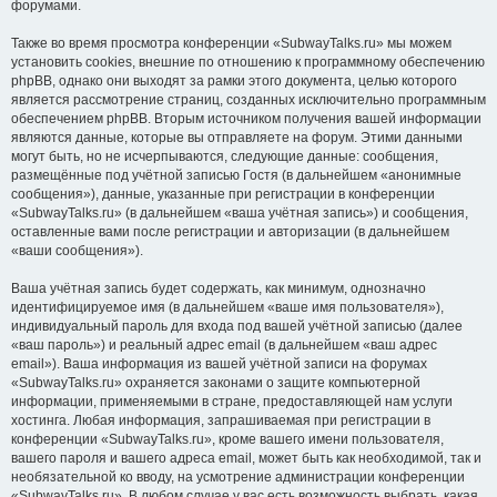
форумами.
Также во время просмотра конференции «SubwayTalks.ru» мы можем
установить cookies, внешние по отношению к программному обеспечению
phpBB, однако они выходят за рамки этого документа, целью которого
является рассмотрение страниц, созданных исключительно программным
обеспечением phpBB. Вторым источником получения вашей информации
являются данные, которые вы отправляете на форум. Этими данными
могут быть, но не исчерпываются, следующие данные: сообщения,
размещённые под учётной записью Гостя (в дальнейшем «анонимные
сообщения»), данные, указанные при регистрации в конференции
«SubwayTalks.ru» (в дальнейшем «ваша учётная запись») и сообщения,
оставленные вами после регистрации и авторизации (в дальнейшем
«ваши сообщения»).
Ваша учётная запись будет содержать, как минимум, однозначно
идентифицируемое имя (в дальнейшем «ваше имя пользователя»),
индивидуальный пароль для входа под вашей учётной записью (далее
«ваш пароль») и реальный адрес email (в дальнейшем «ваш адрес
email»). Ваша информация из вашей учётной записи на форумах
«SubwayTalks.ru» охраняется законами о защите компьютерной
информации, применяемыми в стране, предоставляющей нам услуги
хостинга. Любая информация, запрашиваемая при регистрации в
конференции «SubwayTalks.ru», кроме вашего имени пользователя,
вашего пароля и вашего адреса email, может быть как необходимой, так и
необязательной ко вводу, на усмотрение администрации конференции
«SubwayTalks.ru». В любом случае у вас есть возможность выбрать, какая