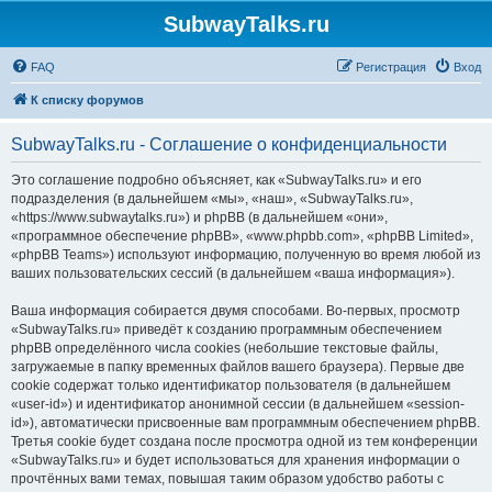
SubwayTalks.ru
FAQ
Регистрация
Вход
К списку форумов
SubwayTalks.ru - Соглашение о конфиденциальности
Это соглашение подробно объясняет, как «SubwayTalks.ru» и его
подразделения (в дальнейшем «мы», «наш», «SubwayTalks.ru»,
«https://www.subwaytalks.ru») и phpBB (в дальнейшем «они»,
«программное обеспечение phpBB», «www.phpbb.com», «phpBB Limited»,
«phpBB Teams») используют информацию, полученную во время любой из
ваших пользовательских сессий (в дальнейшем «ваша информация»).
Ваша информация собирается двумя способами. Во-первых, просмотр
«SubwayTalks.ru» приведёт к созданию программным обеспечением
phpBB определённого числа cookies (небольшие текстовые файлы,
загружаемые в папку временных файлов вашего браузера). Первые две
cookie содержат только идентификатор пользователя (в дальнейшем
«user-id») и идентификатор анонимной сессии (в дальнейшем «session-
id»), автоматически присвоенные вам программным обеспечением phpBB.
Третья cookie будет создана после просмотра одной из тем конференции
«SubwayTalks.ru» и будет использоваться для хранения информации о
прочтённых вами темах, повышая таким образом удобство работы с