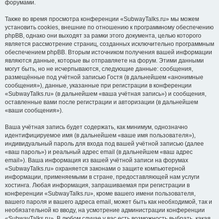
форумами.
Также во время просмотра конференции «SubwayTalks.ru» мы можем
установить cookies, внешние по отношению к программному обеспечению
phpBB, однако они выходят за рамки этого документа, целью которого
является рассмотрение страниц, созданных исключительно программным
обеспечением phpBB. Вторым источником получения вашей информации
являются данные, которые вы отправляете на форум. Этими данными
могут быть, но не исчерпываются, следующие данные: сообщения,
размещённые под учётной записью Гостя (в дальнейшем «анонимные
сообщения»), данные, указанные при регистрации в конференции
«SubwayTalks.ru» (в дальнейшем «ваша учётная запись») и сообщения,
оставленные вами после регистрации и авторизации (в дальнейшем
«ваши сообщения»).
Ваша учётная запись будет содержать, как минимум, однозначно
идентифицируемое имя (в дальнейшем «ваше имя пользователя»),
индивидуальный пароль для входа под вашей учётной записью (далее
«ваш пароль») и реальный адрес email (в дальнейшем «ваш адрес
email»). Ваша информация из вашей учётной записи на форумах
«SubwayTalks.ru» охраняется законами о защите компьютерной
информации, применяемыми в стране, предоставляющей нам услуги
хостинга. Любая информация, запрашиваемая при регистрации в
конференции «SubwayTalks.ru», кроме вашего имени пользователя,
вашего пароля и вашего адреса email, может быть как необходимой, так и
необязательной ко вводу, на усмотрение администрации конференции
«SubwayTalks.ru». В любом случае у вас есть возможность выбрать, какая