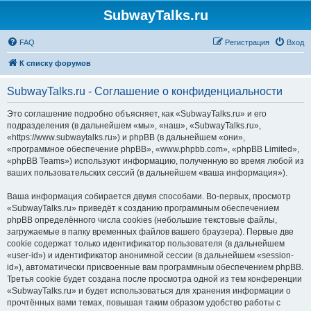
SubwayTalks.ru
FAQ
Регистрация
Вход
К списку форумов
SubwayTalks.ru - Соглашение о конфиденциальности
Это соглашение подробно объясняет, как «SubwayTalks.ru» и его
подразделения (в дальнейшем «мы», «наш», «SubwayTalks.ru»,
«https://www.subwaytalks.ru») и phpBB (в дальнейшем «они»,
«программное обеспечение phpBB», «www.phpbb.com», «phpBB Limited»,
«phpBB Teams») используют информацию, полученную во время любой из
ваших пользовательских сессий (в дальнейшем «ваша информация»).
Ваша информация собирается двумя способами. Во-первых, просмотр
«SubwayTalks.ru» приведёт к созданию программным обеспечением
phpBB определённого числа cookies (небольшие текстовые файлы,
загружаемые в папку временных файлов вашего браузера). Первые две
cookie содержат только идентификатор пользователя (в дальнейшем
«user-id») и идентификатор анонимной сессии (в дальнейшем «session-
id»), автоматически присвоенные вам программным обеспечением phpBB.
Третья cookie будет создана после просмотра одной из тем конференции
«SubwayTalks.ru» и будет использоваться для хранения информации о
прочтённых вами темах, повышая таким образом удобство работы с