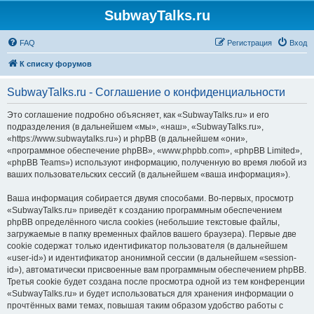
SubwayTalks.ru
FAQ
Регистрация
Вход
К списку форумов
SubwayTalks.ru - Соглашение о конфиденциальности
Это соглашение подробно объясняет, как «SubwayTalks.ru» и его
подразделения (в дальнейшем «мы», «наш», «SubwayTalks.ru»,
«https://www.subwaytalks.ru») и phpBB (в дальнейшем «они»,
«программное обеспечение phpBB», «www.phpbb.com», «phpBB Limited»,
«phpBB Teams») используют информацию, полученную во время любой из
ваших пользовательских сессий (в дальнейшем «ваша информация»).
Ваша информация собирается двумя способами. Во-первых, просмотр
«SubwayTalks.ru» приведёт к созданию программным обеспечением
phpBB определённого числа cookies (небольшие текстовые файлы,
загружаемые в папку временных файлов вашего браузера). Первые две
cookie содержат только идентификатор пользователя (в дальнейшем
«user-id») и идентификатор анонимной сессии (в дальнейшем «session-
id»), автоматически присвоенные вам программным обеспечением phpBB.
Третья cookie будет создана после просмотра одной из тем конференции
«SubwayTalks.ru» и будет использоваться для хранения информации о
прочтённых вами темах, повышая таким образом удобство работы с