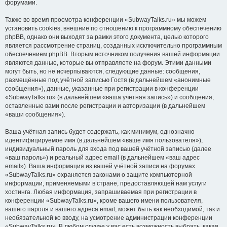
форумами.
Также во время просмотра конференции «SubwayTalks.ru» мы можем
установить cookies, внешние по отношению к программному обеспечению
phpBB, однако они выходят за рамки этого документа, целью которого
является рассмотрение страниц, созданных исключительно программным
обеспечением phpBB. Вторым источником получения вашей информации
являются данные, которые вы отправляете на форум. Этими данными
могут быть, но не исчерпываются, следующие данные: сообщения,
размещённые под учётной записью Гостя (в дальнейшем «анонимные
сообщения»), данные, указанные при регистрации в конференции
«SubwayTalks.ru» (в дальнейшем «ваша учётная запись») и сообщения,
оставленные вами после регистрации и авторизации (в дальнейшем
«ваши сообщения»).
Ваша учётная запись будет содержать, как минимум, однозначно
идентифицируемое имя (в дальнейшем «ваше имя пользователя»),
индивидуальный пароль для входа под вашей учётной записью (далее
«ваш пароль») и реальный адрес email (в дальнейшем «ваш адрес
email»). Ваша информация из вашей учётной записи на форумах
«SubwayTalks.ru» охраняется законами о защите компьютерной
информации, применяемыми в стране, предоставляющей нам услуги
хостинга. Любая информация, запрашиваемая при регистрации в
конференции «SubwayTalks.ru», кроме вашего имени пользователя,
вашего пароля и вашего адреса email, может быть как необходимой, так и
необязательной ко вводу, на усмотрение администрации конференции
«SubwayTalks.ru». В любом случае у вас есть возможность выбрать, какая