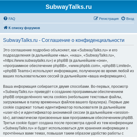
SubwayTalks.ru
FAQ
Регистрация
Вход
К списку форумов
SubwayTalks.ru - Соглашение о конфиденциальности
Это соглашение подробно объясняет, как «SubwayTalks.ru» и его
подразделения (в дальнейшем «мы», «наш», «SubwayTalks.ru»,
«https://www.subwaytalks.ru») и phpBB (в дальнейшем «они»,
«программное обеспечение phpBB», «www.phpbb.com», «phpBB Limited»,
«phpBB Teams») используют информацию, полученную во время любой из
ваших пользовательских сессий (в дальнейшем «ваша информация»).
Ваша информация собирается двумя способами. Во-первых, просмотр
«SubwayTalks.ru» приведёт к созданию программным обеспечением
phpBB определённого числа cookies (небольшие текстовые файлы,
загружаемые в папку временных файлов вашего браузера). Первые две
cookie содержат только идентификатор пользователя (в дальнейшем
«user-id») и идентификатор анонимной сессии (в дальнейшем «session-
id»), автоматически присвоенные вам программным обеспечением phpBB.
Третья cookie будет создана после просмотра одной из тем конференции
«SubwayTalks.ru» и будет использоваться для хранения информации о
прочтённых вами темах, повышая таким образом удобство работы с