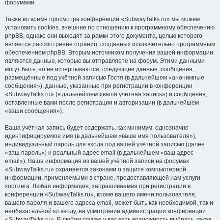
форумами.
Также во время просмотра конференции «SubwayTalks.ru» мы можем
установить cookies, внешние по отношению к программному обеспечению
phpBB, однако они выходят за рамки этого документа, целью которого
является рассмотрение страниц, созданных исключительно программным
обеспечением phpBB. Вторым источником получения вашей информации
являются данные, которые вы отправляете на форум. Этими данными
могут быть, но не исчерпываются, следующие данные: сообщения,
размещённые под учётной записью Гостя (в дальнейшем «анонимные
сообщения»), данные, указанные при регистрации в конференции
«SubwayTalks.ru» (в дальнейшем «ваша учётная запись») и сообщения,
оставленные вами после регистрации и авторизации (в дальнейшем
«ваши сообщения»).
Ваша учётная запись будет содержать, как минимум, однозначно
идентифицируемое имя (в дальнейшем «ваше имя пользователя»),
индивидуальный пароль для входа под вашей учётной записью (далее
«ваш пароль») и реальный адрес email (в дальнейшем «ваш адрес
email»). Ваша информация из вашей учётной записи на форумах
«SubwayTalks.ru» охраняется законами о защите компьютерной
информации, применяемыми в стране, предоставляющей нам услуги
хостинга. Любая информация, запрашиваемая при регистрации в
конференции «SubwayTalks.ru», кроме вашего имени пользователя,
вашего пароля и вашего адреса email, может быть как необходимой, так и
необязательной ко вводу, на усмотрение администрации конференции
«SubwayTalks.ru». В любом случае у вас есть возможность выбрать, какая