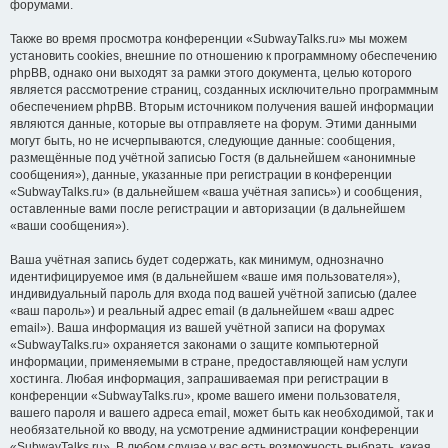
форумами.
Также во время просмотра конференции «SubwayTalks.ru» мы можем
установить cookies, внешние по отношению к программному обеспечению
phpBB, однако они выходят за рамки этого документа, целью которого
является рассмотрение страниц, созданных исключительно программным
обеспечением phpBB. Вторым источником получения вашей информации
являются данные, которые вы отправляете на форум. Этими данными
могут быть, но не исчерпываются, следующие данные: сообщения,
размещённые под учётной записью Гостя (в дальнейшем «анонимные
сообщения»), данные, указанные при регистрации в конференции
«SubwayTalks.ru» (в дальнейшем «ваша учётная запись») и сообщения,
оставленные вами после регистрации и авторизации (в дальнейшем
«ваши сообщения»).
Ваша учётная запись будет содержать, как минимум, однозначно
идентифицируемое имя (в дальнейшем «ваше имя пользователя»),
индивидуальный пароль для входа под вашей учётной записью (далее
«ваш пароль») и реальный адрес email (в дальнейшем «ваш адрес
email»). Ваша информация из вашей учётной записи на форумах
«SubwayTalks.ru» охраняется законами о защите компьютерной
информации, применяемыми в стране, предоставляющей нам услуги
хостинга. Любая информация, запрашиваемая при регистрации в
конференции «SubwayTalks.ru», кроме вашего имени пользователя,
вашего пароля и вашего адреса email, может быть как необходимой, так и
необязательной ко вводу, на усмотрение администрации конференции
«SubwayTalks.ru». В любом случае у вас есть возможность выбрать, какая