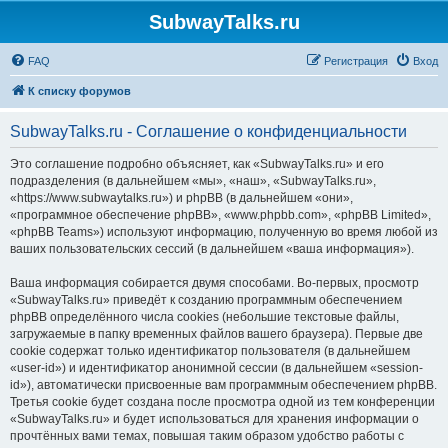
SubwayTalks.ru
FAQ
Регистрация
Вход
К списку форумов
SubwayTalks.ru - Соглашение о конфиденциальности
Это соглашение подробно объясняет, как «SubwayTalks.ru» и его
подразделения (в дальнейшем «мы», «наш», «SubwayTalks.ru»,
«https://www.subwaytalks.ru») и phpBB (в дальнейшем «они»,
«программное обеспечение phpBB», «www.phpbb.com», «phpBB Limited»,
«phpBB Teams») используют информацию, полученную во время любой из
ваших пользовательских сессий (в дальнейшем «ваша информация»).
Ваша информация собирается двумя способами. Во-первых, просмотр
«SubwayTalks.ru» приведёт к созданию программным обеспечением
phpBB определённого числа cookies (небольшие текстовые файлы,
загружаемые в папку временных файлов вашего браузера). Первые две
cookie содержат только идентификатор пользователя (в дальнейшем
«user-id») и идентификатор анонимной сессии (в дальнейшем «session-
id»), автоматически присвоенные вам программным обеспечением phpBB.
Третья cookie будет создана после просмотра одной из тем конференции
«SubwayTalks.ru» и будет использоваться для хранения информации о
прочтённых вами темах, повышая таким образом удобство работы с