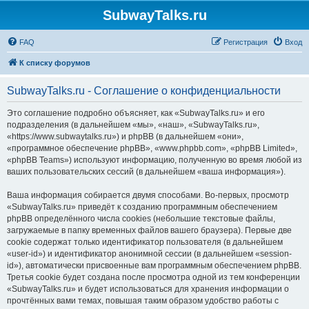
SubwayTalks.ru
FAQ
Регистрация
Вход
К списку форумов
SubwayTalks.ru - Соглашение о конфиденциальности
Это соглашение подробно объясняет, как «SubwayTalks.ru» и его
подразделения (в дальнейшем «мы», «наш», «SubwayTalks.ru»,
«https://www.subwaytalks.ru») и phpBB (в дальнейшем «они»,
«программное обеспечение phpBB», «www.phpbb.com», «phpBB Limited»,
«phpBB Teams») используют информацию, полученную во время любой из
ваших пользовательских сессий (в дальнейшем «ваша информация»).
Ваша информация собирается двумя способами. Во-первых, просмотр
«SubwayTalks.ru» приведёт к созданию программным обеспечением
phpBB определённого числа cookies (небольшие текстовые файлы,
загружаемые в папку временных файлов вашего браузера). Первые две
cookie содержат только идентификатор пользователя (в дальнейшем
«user-id») и идентификатор анонимной сессии (в дальнейшем «session-
id»), автоматически присвоенные вам программным обеспечением phpBB.
Третья cookie будет создана после просмотра одной из тем конференции
«SubwayTalks.ru» и будет использоваться для хранения информации о
прочтённых вами темах, повышая таким образом удобство работы с