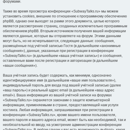
форумами.
Также во время просмотра конференции «SubwayTalks.ru» мы можем
установить cookies, внешние по отношению к программному обеспечению
phpBB, однако они выходят за рамки этого документа, целью которого
является рассмотрение страниц, созданных исключительно программным
обеспечением phpBB. Вторым источником получения вашей информации
являются данные, которые вы отправляете на форум. Этими данными
могут быть, но не исчерпываются, следующие данные: сообщения,
размещённые под учётной записью Гостя (в дальнейшем «анонимные
сообщения»), данные, указанные при регистрации в конференции
«SubwayTalks.ru» (в дальнейшем «ваша учётная запись») и сообщения,
оставленные вами после регистрации и авторизации (в дальнейшем
«ваши сообщения»).
Ваша учётная запись будет содержать, как минимум, однозначно
идентифицируемое имя (в дальнейшем «ваше имя пользователя»),
индивидуальный пароль для входа под вашей учётной записью (далее
«ваш пароль») и реальный адрес email (в дальнейшем «ваш адрес
email»). Ваша информация из вашей учётной записи на форумах
«SubwayTalks.ru» охраняется законами о защите компьютерной
информации, применяемыми в стране, предоставляющей нам услуги
хостинга. Любая информация, запрашиваемая при регистрации в
конференции «SubwayTalks.ru», кроме вашего имени пользователя,
вашего пароля и вашего адреса email, может быть как необходимой, так и
необязательной ко вводу, на усмотрение администрации конференции
«SubwayTalks.ru». В любом случае у вас есть возможность выбрать, какая