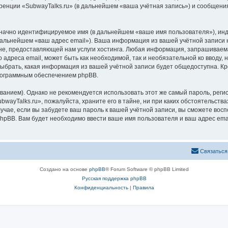
ренции «SubwayTalks.ru» (в дальнейшем «ваша учётная запись») и сообщения
означно идентифицируемое имя (в дальнейшем «ваше имя пользователя»), ин
 дальнейшем «ваш адрес email»). Ваша информация из вашей учётной записи 
, предоставляющей нам услуги хостинга. Любая информация, запрашиваемая
 адреса email, может быть как необходимой, так и необязательной ко вводу
выбрать, какая информация из вашей учётной записи будет общедоступна. Кро
рограммным обеспечением phpBB.
ием). Однако не рекомендуется использовать этот же самый пароль, регист
wayTalks.ru», пожалуйста, храните его в тайне, ни при каких обстоятельствах
лучае, если вы забудете ваш пароль к вашей учётной записи, вы сможете во
pBB. Вам будет необходимо ввести ваше имя пользователя и ваш адрес emai
Связаться
Создано на основе
phpBB
® Forum Software © phpBB Limited
Русская поддержка phpBB
Конфиденциальность
|
Правила