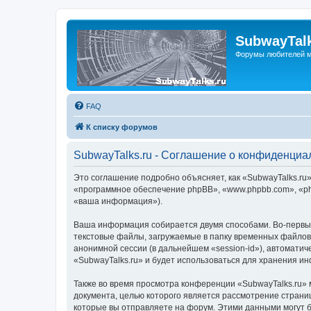
SubwayTalk
Форумы любителей м
FAQ
К списку форумов
SubwayTalks.ru - Соглашение о конфиденциа
Это соглашение подробно объясняет, как «SubwayTalks.ru» 
«программное обеспечение phpBB», «www.phpbb.com», «ph
«ваша информация»).
Ваша информация собирается двумя способами. Во-первых
текстовые файлы, загружаемые в папку временных файлов 
анонимной сессии (в дальнейшем «session-id»), автомати
«SubwayTalks.ru» и будет использоваться для хранения и
Также во время просмотра конференции «SubwayTalks.ru» 
документа, целью которого является рассмотрение стран
которые вы отправляете на форум. Этими данными могут 