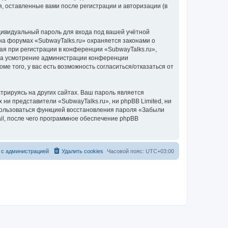
, оставленные вами после регистрации и авторизации (в
дивидуальный пароль для входа под вашей учётной
на форумах «SubwayTalks.ru» охраняется законами о
 при регистрации в конференции «SubwayTalks.ru»,
, на усмотрение администрации конференции
ме того, у вас есть возможность согласиться/отказаться от
рируясь на других сайтах. Ваш пароль является
 ни представители «SubwayTalks.ru», ни phpBB Limited, ни
спользоваться функцией восстановления пароля «Забыли
l, после чего программное обеспечение phpBB
 с администрацией
Удалить cookies
Часовой пояс:
UTC+03:00