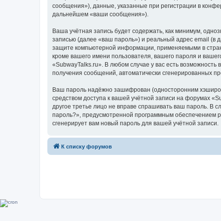
сообщения»), данные, указанные при регистрации в конфе
дальнейшем «ваши сообщения»).
Ваша учётная запись будет содержать, как минимум, одн
записью (далее «ваш пароль») и реальный адрес email (в
защите компьютерной информации, применяемыми в стране
кроме вашего имени пользователя, вашего пароля и вашего
«SubwayTalks.ru». В любом случае у вас есть возможность 
получения сообщений, автоматически сгенерированных п
Ваш пароль надёжно зашифрован (односторонним хэширован
средством доступа к вашей учётной записи на форумах «Sub
другое третье лицо не вправе спрашивать ваш пароль. В с
пароль?», предусмотренной программным обеспечением ph
сгенерирует вам новый пароль для вашей учётной записи.
К списку форумов