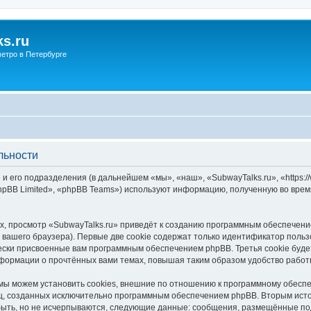
s.ru
етро в Петербурге
льности
и его подразделения (в дальнейшем «мы», «наш», «SubwayTalks.ru», «https:/
pBB Limited», «phpBB Teams») используют информацию, полученную во врем
, просмотр «SubwayTalks.ru» приведёт к созданию программным обеспечени
вашего браузера). Первые две cookie содержат только идентификатор польз
чески присвоенные вам программным обеспечением phpBB. Третья cookie буд
нформации о прочтённых вами темах, повышая таким образом удобство работ
мы можем установить cookies, внешние по отношению к программному обеспе
иц, созданных исключительно программным обеспечением phpBB. Вторым ис
быть, но не исчерпываются, следующие данные: сообщения, размещённые по