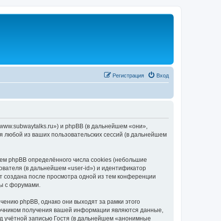
Регистрация
Вход
/www.subwaytalks.ru») и phpBB (в дальнейшем «они»,
я любой из ваших пользовательских сессий (в дальнейшем
ем phpBB определённого числа cookies (небольшие
ователя (в дальнейшем «user-id») и идентификатор
ет создана после просмотра одной из тем конференции
ы с форумами.
чению phpBB, однако они выходят за рамки этого
точником получения вашей информации являются данные,
д учётной записью Гостя (в дальнейшем «анонимные