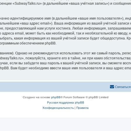
ренции «SubwayTalks.ru» (в дальнейшем «ваша учётная запись») и сообщения
означно идентифицируемое имя (в дальнейшем «ваше имя пользователя»), ин
 дальнейшем «ваш адрес email»). Ваша информация из вашей учётной записи 
, предоставляющей нам услуги хостинга. Любая информация, запрашиваемая
 адреса email, может быть как необходимой, так и необязательной ко вводу
выбрать, какая информация из вашей учётной записи будет общедоступна. Кро
рограммным обеспечением phpBB.
ием). Однако не рекомендуется использовать этот же самый пароль, регист
wayTalks.ru», пожалуйста, храните его в тайне, ни при каких обстоятельствах
лучае, если вы забудете ваш пароль к вашей учётной записи, вы сможете во
pBB. Вам будет необходимо ввести ваше имя пользователя и ваш адрес emai
Связаться
Создано на основе
phpBB
® Forum Software © phpBB Limited
Русская поддержка phpBB
Конфиденциальность
|
Правила