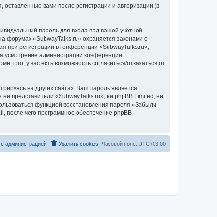
, оставленные вами после регистрации и авторизации (в
дивидуальный пароль для входа под вашей учётной
на форумах «SubwayTalks.ru» охраняется законами о
 при регистрации в конференции «SubwayTalks.ru»,
, на усмотрение администрации конференции
ме того, у вас есть возможность согласиться/отказаться от
рируясь на других сайтах. Ваш пароль является
 ни представители «SubwayTalks.ru», ни phpBB Limited, ни
спользоваться функцией восстановления пароля «Забыли
l, после чего программное обеспечение phpBB
 с администрацией
Удалить cookies
Часовой пояс:
UTC+03:00