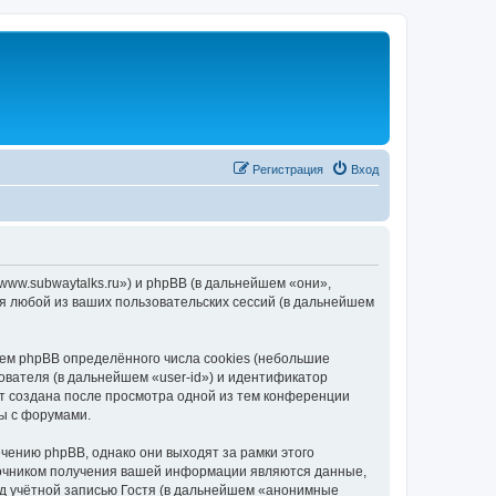
Регистрация
Вход
/www.subwaytalks.ru») и phpBB (в дальнейшем «они»,
я любой из ваших пользовательских сессий (в дальнейшем
ем phpBB определённого числа cookies (небольшие
ователя (в дальнейшем «user-id») и идентификатор
ет создана после просмотра одной из тем конференции
ы с форумами.
чению phpBB, однако они выходят за рамки этого
точником получения вашей информации являются данные,
д учётной записью Гостя (в дальнейшем «анонимные