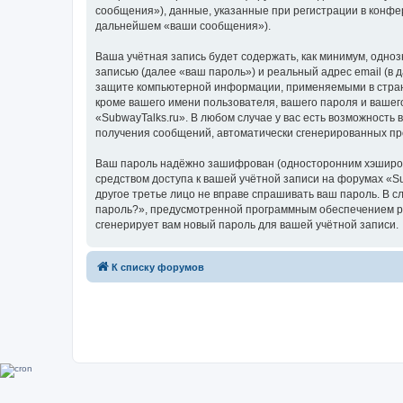
сообщения»), данные, указанные при регистрации в конфе
дальнейшем «ваши сообщения»).
Ваша учётная запись будет содержать, как минимум, одн
записью (далее «ваш пароль») и реальный адрес email (в
защите компьютерной информации, применяемыми в стране
кроме вашего имени пользователя, вашего пароля и вашего
«SubwayTalks.ru». В любом случае у вас есть возможность 
получения сообщений, автоматически сгенерированных п
Ваш пароль надёжно зашифрован (односторонним хэширован
средством доступа к вашей учётной записи на форумах «Sub
другое третье лицо не вправе спрашивать ваш пароль. В с
пароль?», предусмотренной программным обеспечением ph
сгенерирует вам новый пароль для вашей учётной записи.
К списку форумов