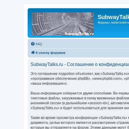
SubwayTalk
Форумы любителей м
FAQ
К списку форумов
SubwayTalks.ru - Соглашение о конфиденциа
Это соглашение подробно объясняет, как «SubwayTalks.ru» 
«программное обеспечение phpBB», «www.phpbb.com», «ph
«ваша информация»).
Ваша информация собирается двумя способами. Во-первых
текстовые файлы, загружаемые в папку временных файлов 
анонимной сессии (в дальнейшем «session-id»), автомати
«SubwayTalks.ru» и будет использоваться для хранения и
Также во время просмотра конференции «SubwayTalks.ru» 
документа, целью которого является рассмотрение стран
которые вы отправляете на форум. Этими данными могут 