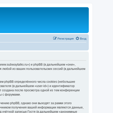
Регистрация
Вход
/www.subwaytalks.ru») и phpBB (в дальнейшем «они»,
я любой из ваших пользовательских сессий (в дальнейшем
ем phpBB определённого числа cookies (небольшие
ователя (в дальнейшем «user-id») и идентификатор
ет создана после просмотра одной из тем конференции
ы с форумами.
чению phpBB, однако они выходят за рамки этого
точником получения вашей информации являются данные,
д учётной записью Гостя (в дальнейшем «анонимные