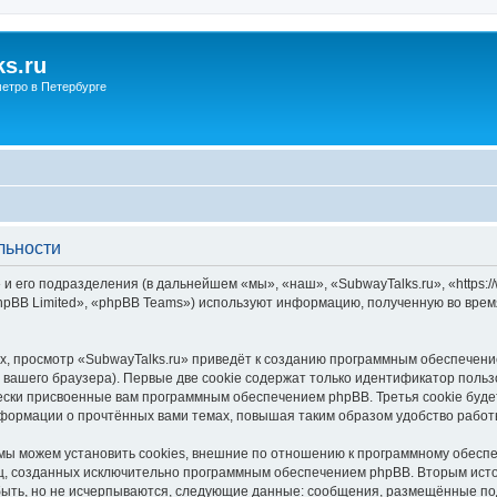
s.ru
етро в Петербурге
льности
и его подразделения (в дальнейшем «мы», «наш», «SubwayTalks.ru», «https:/
pBB Limited», «phpBB Teams») используют информацию, полученную во врем
, просмотр «SubwayTalks.ru» приведёт к созданию программным обеспечени
вашего браузера). Первые две cookie содержат только идентификатор польз
чески присвоенные вам программным обеспечением phpBB. Третья cookie буд
нформации о прочтённых вами темах, повышая таким образом удобство работ
мы можем установить cookies, внешние по отношению к программному обеспе
иц, созданных исключительно программным обеспечением phpBB. Вторым ис
быть, но не исчерпываются, следующие данные: сообщения, размещённые по