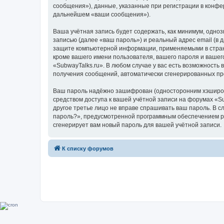
сообщения»), данные, указанные при регистрации в конфе
дальнейшем «ваши сообщения»).
Ваша учётная запись будет содержать, как минимум, одн
записью (далее «ваш пароль») и реальный адрес email (в
защите компьютерной информации, применяемыми в стране
кроме вашего имени пользователя, вашего пароля и вашего
«SubwayTalks.ru». В любом случае у вас есть возможность 
получения сообщений, автоматически сгенерированных п
Ваш пароль надёжно зашифрован (односторонним хэширован
средством доступа к вашей учётной записи на форумах «Sub
другое третье лицо не вправе спрашивать ваш пароль. В с
пароль?», предусмотренной программным обеспечением ph
сгенерирует вам новый пароль для вашей учётной записи.
К списку форумов