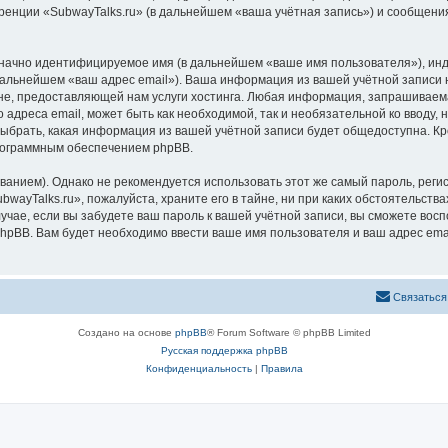
ренции «SubwayTalks.ru» (в дальнейшем «ваша учётная запись») и сообщения
означно идентифицируемое имя (в дальнейшем «ваше имя пользователя»), ин
 дальнейшем «ваш адрес email»). Ваша информация из вашей учётной записи 
, предоставляющей нам услуги хостинга. Любая информация, запрашиваемая
 адреса email, может быть как необходимой, так и необязательной ко вводу
выбрать, какая информация из вашей учётной записи будет общедоступна. Кро
рограммным обеспечением phpBB.
ием). Однако не рекомендуется использовать этот же самый пароль, регист
wayTalks.ru», пожалуйста, храните его в тайне, ни при каких обстоятельствах
лучае, если вы забудете ваш пароль к вашей учётной записи, вы сможете во
pBB. Вам будет необходимо ввести ваше имя пользователя и ваш адрес emai
Связаться
Создано на основе
phpBB
® Forum Software © phpBB Limited
Русская поддержка phpBB
Конфиденциальность
|
Правила