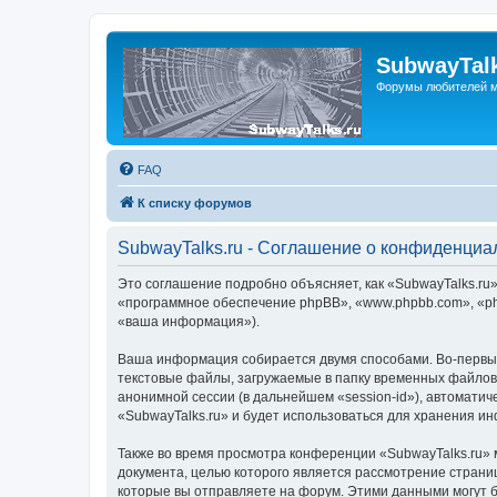
SubwayTalk
Форумы любителей м
FAQ
К списку форумов
SubwayTalks.ru - Соглашение о конфиденциа
Это соглашение подробно объясняет, как «SubwayTalks.ru» 
«программное обеспечение phpBB», «www.phpbb.com», «ph
«ваша информация»).
Ваша информация собирается двумя способами. Во-первых
текстовые файлы, загружаемые в папку временных файлов 
анонимной сессии (в дальнейшем «session-id»), автомати
«SubwayTalks.ru» и будет использоваться для хранения и
Также во время просмотра конференции «SubwayTalks.ru» 
документа, целью которого является рассмотрение стран
которые вы отправляете на форум. Этими данными могут 