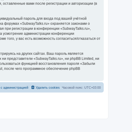
, оставленные вами после регистрации и авторизации (в
дивидуальный пароль для входа под вашей учётной
на форумах «SubwayTalks.ru» охраняется законами о
 при регистрации в конференции «SubwayTalks.ru»,
, на усмотрение администрации конференции
ме того, у вас есть возможность согласиться/отказаться от
рируясь на других сайтах. Ваш пароль является
 ни представители «SubwayTalks.ru», ни phpBB Limited, ни
спользоваться функцией восстановления пароля «Забыли
l, после чего программное обеспечение phpBB
 с администрацией
Удалить cookies
Часовой пояс:
UTC+03:00