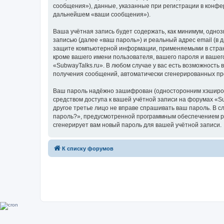
сообщения»), данные, указанные при регистрации в конфе
дальнейшем «ваши сообщения»).
Ваша учётная запись будет содержать, как минимум, одн
записью (далее «ваш пароль») и реальный адрес email (в
защите компьютерной информации, применяемыми в стране
кроме вашего имени пользователя, вашего пароля и вашего
«SubwayTalks.ru». В любом случае у вас есть возможность 
получения сообщений, автоматически сгенерированных п
Ваш пароль надёжно зашифрован (односторонним хэширован
средством доступа к вашей учётной записи на форумах «Sub
другое третье лицо не вправе спрашивать ваш пароль. В с
пароль?», предусмотренной программным обеспечением ph
сгенерирует вам новый пароль для вашей учётной записи.
К списку форумов