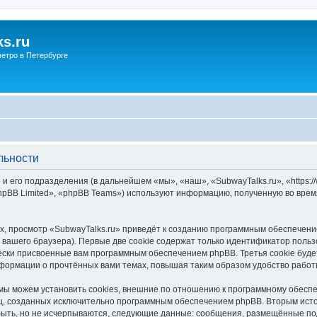
s.ru
етро в Петербурге
льности
и его подразделения (в дальнейшем «мы», «наш», «SubwayTalks.ru», «https:/
pBB Limited», «phpBB Teams») используют информацию, полученную во врем
, просмотр «SubwayTalks.ru» приведёт к созданию программным обеспечени
вашего браузера). Первые две cookie содержат только идентификатор польз
чески присвоенные вам программным обеспечением phpBB. Третья cookie буд
нформации о прочтённых вами темах, повышая таким образом удобство работ
мы можем установить cookies, внешние по отношению к программному обеспе
иц, созданных исключительно программным обеспечением phpBB. Вторым ис
быть, но не исчерпываются, следующие данные: сообщения, размещённые по