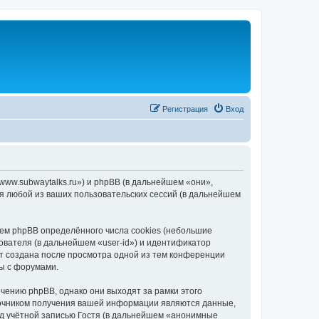
Регистрация
Вход
/www.subwaytalks.ru») и phpBB (в дальнейшем «они»,
я любой из ваших пользовательских сессий (в дальнейшем
ем phpBB определённого числа cookies (небольшие
ователя (в дальнейшем «user-id») и идентификатор
ет создана после просмотра одной из тем конференции
ы с форумами.
чению phpBB, однако они выходят за рамки этого
точником получения вашей информации являются данные,
д учётной записью Гостя (в дальнейшем «анонимные