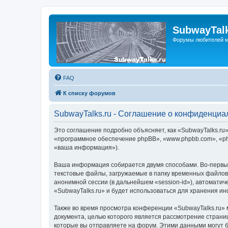
SubwayTalk
Форумы любителей м
FAQ
К списку форумов
SubwayTalks.ru - Соглашение о конфиденциа
Это соглашение подробно объясняет, как «SubwayTalks.ru» 
«программное обеспечение phpBB», «www.phpbb.com», «ph
«ваша информация»).
Ваша информация собирается двумя способами. Во-первых
текстовые файлы, загружаемые в папку временных файлов 
анонимной сессии (в дальнейшем «session-id»), автомати
«SubwayTalks.ru» и будет использоваться для хранения и
Также во время просмотра конференции «SubwayTalks.ru» 
документа, целью которого является рассмотрение стран
которые вы отправляете на форум. Этими данными могут 