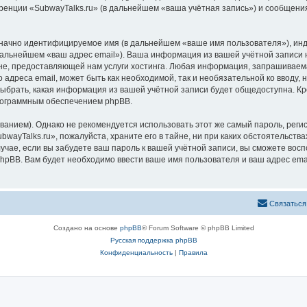
ренции «SubwayTalks.ru» (в дальнейшем «ваша учётная запись») и сообщения
означно идентифицируемое имя (в дальнейшем «ваше имя пользователя»), ин
 дальнейшем «ваш адрес email»). Ваша информация из вашей учётной записи 
, предоставляющей нам услуги хостинга. Любая информация, запрашиваемая
 адреса email, может быть как необходимой, так и необязательной ко вводу
выбрать, какая информация из вашей учётной записи будет общедоступна. Кро
рограммным обеспечением phpBB.
ием). Однако не рекомендуется использовать этот же самый пароль, регист
wayTalks.ru», пожалуйста, храните его в тайне, ни при каких обстоятельствах
лучае, если вы забудете ваш пароль к вашей учётной записи, вы сможете во
pBB. Вам будет необходимо ввести ваше имя пользователя и ваш адрес emai
Связаться
Создано на основе
phpBB
® Forum Software © phpBB Limited
Русская поддержка phpBB
Конфиденциальность
|
Правила