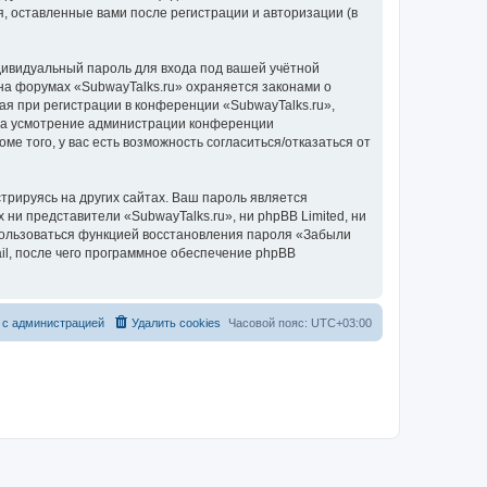
, оставленные вами после регистрации и авторизации (в
дивидуальный пароль для входа под вашей учётной
на форумах «SubwayTalks.ru» охраняется законами о
 при регистрации в конференции «SubwayTalks.ru»,
, на усмотрение администрации конференции
ме того, у вас есть возможность согласиться/отказаться от
рируясь на других сайтах. Ваш пароль является
 ни представители «SubwayTalks.ru», ни phpBB Limited, ни
спользоваться функцией восстановления пароля «Забыли
l, после чего программное обеспечение phpBB
 с администрацией
Удалить cookies
Часовой пояс:
UTC+03:00