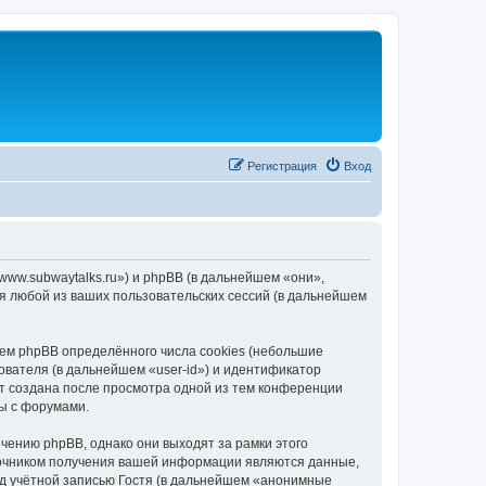
Регистрация
Вход
/www.subwaytalks.ru») и phpBB (в дальнейшем «они»,
я любой из ваших пользовательских сессий (в дальнейшем
ем phpBB определённого числа cookies (небольшие
ователя (в дальнейшем «user-id») и идентификатор
ет создана после просмотра одной из тем конференции
ы с форумами.
чению phpBB, однако они выходят за рамки этого
точником получения вашей информации являются данные,
д учётной записью Гостя (в дальнейшем «анонимные