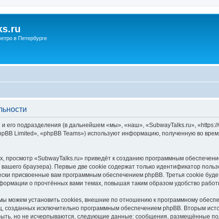
s.ru
етро в Петербурге
льности
и его подразделения (в дальнейшем «мы», «наш», «SubwayTalks.ru», «https:/
pBB Limited», «phpBB Teams») используют информацию, полученную во врем
, просмотр «SubwayTalks.ru» приведёт к созданию программным обеспечени
вашего браузера). Первые две cookie содержат только идентификатор польз
чески присвоенные вам программным обеспечением phpBB. Третья cookie буд
нформации о прочтённых вами темах, повышая таким образом удобство работ
мы можем установить cookies, внешние по отношению к программному обеспе
иц, созданных исключительно программным обеспечением phpBB. Вторым ис
быть, но не исчерпываются, следующие данные: сообщения, размещённые по