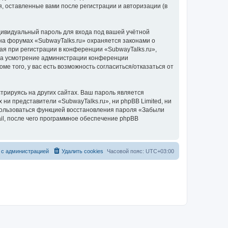
, оставленные вами после регистрации и авторизации (в
дивидуальный пароль для входа под вашей учётной
на форумах «SubwayTalks.ru» охраняется законами о
 при регистрации в конференции «SubwayTalks.ru»,
, на усмотрение администрации конференции
ме того, у вас есть возможность согласиться/отказаться от
рируясь на других сайтах. Ваш пароль является
 ни представители «SubwayTalks.ru», ни phpBB Limited, ни
спользоваться функцией восстановления пароля «Забыли
l, после чего программное обеспечение phpBB
 с администрацией
Удалить cookies
Часовой пояс:
UTC+03:00