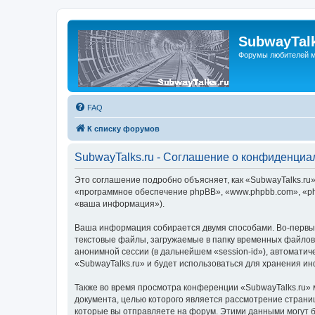
SubwayTalk
Форумы любителей м
FAQ
К списку форумов
SubwayTalks.ru - Соглашение о конфиденциа
Это соглашение подробно объясняет, как «SubwayTalks.ru» 
«программное обеспечение phpBB», «www.phpbb.com», «ph
«ваша информация»).
Ваша информация собирается двумя способами. Во-первых
текстовые файлы, загружаемые в папку временных файлов 
анонимной сессии (в дальнейшем «session-id»), автомати
«SubwayTalks.ru» и будет использоваться для хранения и
Также во время просмотра конференции «SubwayTalks.ru» 
документа, целью которого является рассмотрение стран
которые вы отправляете на форум. Этими данными могут 