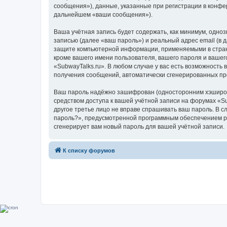
сообщения»), данные, указанные при регистрации в конфе
дальнейшем «ваши сообщения»).
Ваша учётная запись будет содержать, как минимум, одн
записью (далее «ваш пароль») и реальный адрес email (в
защите компьютерной информации, применяемыми в стране
кроме вашего имени пользователя, вашего пароля и вашего
«SubwayTalks.ru». В любом случае у вас есть возможность 
получения сообщений, автоматически сгенерированных п
Ваш пароль надёжно зашифрован (односторонним хэширован
средством доступа к вашей учётной записи на форумах «Sub
другое третье лицо не вправе спрашивать ваш пароль. В с
пароль?», предусмотренной программным обеспечением ph
сгенерирует вам новый пароль для вашей учётной записи.
К списку форумов