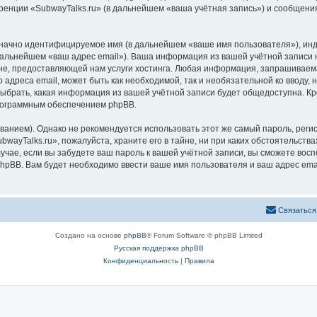
ренции «SubwayTalks.ru» (в дальнейшем «ваша учётная запись») и сообщения
означно идентифицируемое имя (в дальнейшем «ваше имя пользователя»), ин
 дальнейшем «ваш адрес email»). Ваша информация из вашей учётной записи 
, предоставляющей нам услуги хостинга. Любая информация, запрашиваемая
 адреса email, может быть как необходимой, так и необязательной ко вводу
выбрать, какая информация из вашей учётной записи будет общедоступна. Кро
рограммным обеспечением phpBB.
ием). Однако не рекомендуется использовать этот же самый пароль, регист
wayTalks.ru», пожалуйста, храните его в тайне, ни при каких обстоятельствах
лучае, если вы забудете ваш пароль к вашей учётной записи, вы сможете во
pBB. Вам будет необходимо ввести ваше имя пользователя и ваш адрес emai
Связаться
Создано на основе
phpBB
® Forum Software © phpBB Limited
Русская поддержка phpBB
Конфиденциальность
|
Правила