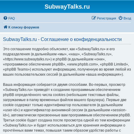
SubwayTalks.ru
FAQ
Регистрация
Вход
К списку форумов
SubwayTalks.ru - Соглашение о конфиденциальности
Это соглашение подробно объясняет, как «SubwayTalks.ru» и его
подразделения (в дальнейшем «мы», «наш», «SubwayTalks.ru»,
«https://www.subwaytalks.ru») и phpBB (в дальнейшем «они»,
«программное обеспечение phpBB», «www.phpbb.com», «phpBB Limited»,
«phpBB Teams») используют информацию, полученную во время любой из
ваших пользовательских сессий (в дальнейшем «ваша информация»).
Ваша информация собирается двумя способами. Во-первых, просмотр
«SubwayTalks.ru» приведёт к созданию программным обеспечением
phpBB определённого числа cookies (небольшие текстовые файлы,
загружаемые в папку временных файлов вашего браузера). Первые две
cookie содержат только идентификатор пользователя (в дальнейшем
«user-id») и идентификатор анонимной сессии (в дальнейшем «session-
id»), автоматически присвоенные вам программным обеспечением phpBB.
Третья cookie будет создана после просмотра одной из тем конференции
«SubwayTalks.ru» и будет использоваться для хранения информации о
прочтённых вами темах, повышая таким образом удобство работы с