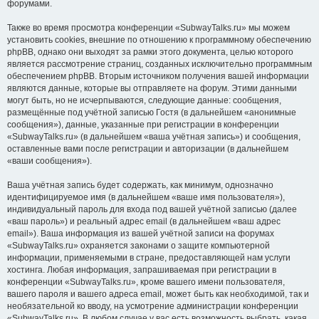
форумами.
Также во время просмотра конференции «SubwayTalks.ru» мы можем
установить cookies, внешние по отношению к программному обеспечению
phpBB, однако они выходят за рамки этого документа, целью которого
является рассмотрение страниц, созданных исключительно программным
обеспечением phpBB. Вторым источником получения вашей информации
являются данные, которые вы отправляете на форум. Этими данными
могут быть, но не исчерпываются, следующие данные: сообщения,
размещённые под учётной записью Гостя (в дальнейшем «анонимные
сообщения»), данные, указанные при регистрации в конференции
«SubwayTalks.ru» (в дальнейшем «ваша учётная запись») и сообщения,
оставленные вами после регистрации и авторизации (в дальнейшем
«ваши сообщения»).
Ваша учётная запись будет содержать, как минимум, однозначно
идентифицируемое имя (в дальнейшем «ваше имя пользователя»),
индивидуальный пароль для входа под вашей учётной записью (далее
«ваш пароль») и реальный адрес email (в дальнейшем «ваш адрес
email»). Ваша информация из вашей учётной записи на форумах
«SubwayTalks.ru» охраняется законами о защите компьютерной
информации, применяемыми в стране, предоставляющей нам услуги
хостинга. Любая информация, запрашиваемая при регистрации в
конференции «SubwayTalks.ru», кроме вашего имени пользователя,
вашего пароля и вашего адреса email, может быть как необходимой, так и
необязательной ко вводу, на усмотрение администрации конференции
«SubwayTalks.ru». В любом случае у вас есть возможность выбрать, какая