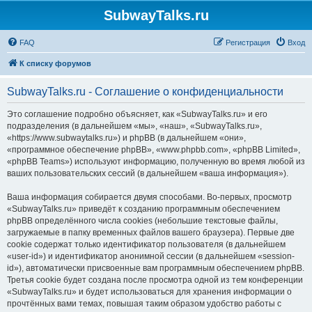
SubwayTalks.ru
FAQ
Регистрация
Вход
К списку форумов
SubwayTalks.ru - Соглашение о конфиденциальности
Это соглашение подробно объясняет, как «SubwayTalks.ru» и его
подразделения (в дальнейшем «мы», «наш», «SubwayTalks.ru»,
«https://www.subwaytalks.ru») и phpBB (в дальнейшем «они»,
«программное обеспечение phpBB», «www.phpbb.com», «phpBB Limited»,
«phpBB Teams») используют информацию, полученную во время любой из
ваших пользовательских сессий (в дальнейшем «ваша информация»).
Ваша информация собирается двумя способами. Во-первых, просмотр
«SubwayTalks.ru» приведёт к созданию программным обеспечением
phpBB определённого числа cookies (небольшие текстовые файлы,
загружаемые в папку временных файлов вашего браузера). Первые две
cookie содержат только идентификатор пользователя (в дальнейшем
«user-id») и идентификатор анонимной сессии (в дальнейшем «session-
id»), автоматически присвоенные вам программным обеспечением phpBB.
Третья cookie будет создана после просмотра одной из тем конференции
«SubwayTalks.ru» и будет использоваться для хранения информации о
прочтённых вами темах, повышая таким образом удобство работы с