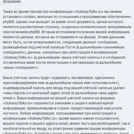
форумами.
Также во время просмотра конференции «SubwayTalks.ru» мы можем
установить cookies, внешние по отношению к программному обеспечению
phpBB, однако они выходят за рамки этого документа, целью которого
является рассмотрение страниц, созданных исключительно программным
обеспечением phpBB. Вторым источником получения вашей информации
являются данные, которые вы отправляете на форум. Этими данными
могут быть, но не исчерпываются, следующие данные: сообщения,
размещённые под учётной записью Гостя (в дальнейшем «анонимные
сообщения»), данные, указанные при регистрации в конференции
«SubwayTalks.ru» (в дальнейшем «ваша учётная запись») и сообщения,
оставленные вами после регистрации и авторизации (в дальнейшем
«ваши сообщения»).
Ваша учётная запись будет содержать, как минимум, однозначно
идентифицируемое имя (в дальнейшем «ваше имя пользователя»),
индивидуальный пароль для входа под вашей учётной записью (далее
«ваш пароль») и реальный адрес email (в дальнейшем «ваш адрес
email»). Ваша информация из вашей учётной записи на форумах
«SubwayTalks.ru» охраняется законами о защите компьютерной
информации, применяемыми в стране, предоставляющей нам услуги
хостинга. Любая информация, запрашиваемая при регистрации в
конференции «SubwayTalks.ru», кроме вашего имени пользователя,
вашего пароля и вашего адреса email, может быть как необходимой, так и
необязательной ко вводу, на усмотрение администрации конференции
«SubwayTalks.ru». В любом случае у вас есть возможность выбрать, какая