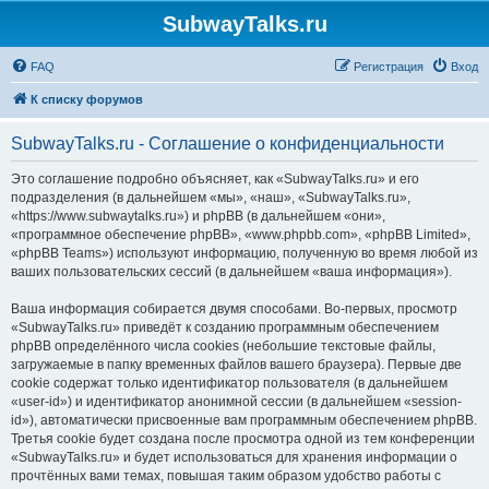
SubwayTalks.ru
FAQ
Регистрация
Вход
К списку форумов
SubwayTalks.ru - Соглашение о конфиденциальности
Это соглашение подробно объясняет, как «SubwayTalks.ru» и его
подразделения (в дальнейшем «мы», «наш», «SubwayTalks.ru»,
«https://www.subwaytalks.ru») и phpBB (в дальнейшем «они»,
«программное обеспечение phpBB», «www.phpbb.com», «phpBB Limited»,
«phpBB Teams») используют информацию, полученную во время любой из
ваших пользовательских сессий (в дальнейшем «ваша информация»).
Ваша информация собирается двумя способами. Во-первых, просмотр
«SubwayTalks.ru» приведёт к созданию программным обеспечением
phpBB определённого числа cookies (небольшие текстовые файлы,
загружаемые в папку временных файлов вашего браузера). Первые две
cookie содержат только идентификатор пользователя (в дальнейшем
«user-id») и идентификатор анонимной сессии (в дальнейшем «session-
id»), автоматически присвоенные вам программным обеспечением phpBB.
Третья cookie будет создана после просмотра одной из тем конференции
«SubwayTalks.ru» и будет использоваться для хранения информации о
прочтённых вами темах, повышая таким образом удобство работы с