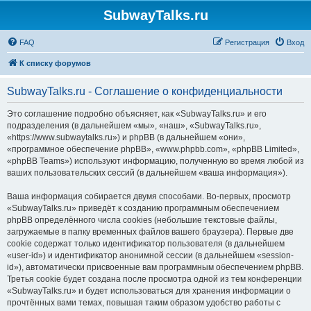
SubwayTalks.ru
FAQ
Регистрация
Вход
К списку форумов
SubwayTalks.ru - Соглашение о конфиденциальности
Это соглашение подробно объясняет, как «SubwayTalks.ru» и его
подразделения (в дальнейшем «мы», «наш», «SubwayTalks.ru»,
«https://www.subwaytalks.ru») и phpBB (в дальнейшем «они»,
«программное обеспечение phpBB», «www.phpbb.com», «phpBB Limited»,
«phpBB Teams») используют информацию, полученную во время любой из
ваших пользовательских сессий (в дальнейшем «ваша информация»).
Ваша информация собирается двумя способами. Во-первых, просмотр
«SubwayTalks.ru» приведёт к созданию программным обеспечением
phpBB определённого числа cookies (небольшие текстовые файлы,
загружаемые в папку временных файлов вашего браузера). Первые две
cookie содержат только идентификатор пользователя (в дальнейшем
«user-id») и идентификатор анонимной сессии (в дальнейшем «session-
id»), автоматически присвоенные вам программным обеспечением phpBB.
Третья cookie будет создана после просмотра одной из тем конференции
«SubwayTalks.ru» и будет использоваться для хранения информации о
прочтённых вами темах, повышая таким образом удобство работы с