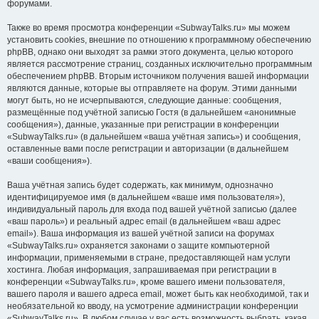
форумами.
Также во время просмотра конференции «SubwayTalks.ru» мы можем
установить cookies, внешние по отношению к программному обеспечению
phpBB, однако они выходят за рамки этого документа, целью которого
является рассмотрение страниц, созданных исключительно программным
обеспечением phpBB. Вторым источником получения вашей информации
являются данные, которые вы отправляете на форум. Этими данными
могут быть, но не исчерпываются, следующие данные: сообщения,
размещённые под учётной записью Гостя (в дальнейшем «анонимные
сообщения»), данные, указанные при регистрации в конференции
«SubwayTalks.ru» (в дальнейшем «ваша учётная запись») и сообщения,
оставленные вами после регистрации и авторизации (в дальнейшем
«ваши сообщения»).
Ваша учётная запись будет содержать, как минимум, однозначно
идентифицируемое имя (в дальнейшем «ваше имя пользователя»),
индивидуальный пароль для входа под вашей учётной записью (далее
«ваш пароль») и реальный адрес email (в дальнейшем «ваш адрес
email»). Ваша информация из вашей учётной записи на форумах
«SubwayTalks.ru» охраняется законами о защите компьютерной
информации, применяемыми в стране, предоставляющей нам услуги
хостинга. Любая информация, запрашиваемая при регистрации в
конференции «SubwayTalks.ru», кроме вашего имени пользователя,
вашего пароля и вашего адреса email, может быть как необходимой, так и
необязательной ко вводу, на усмотрение администрации конференции
«SubwayTalks.ru». В любом случае у вас есть возможность выбрать, какая