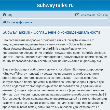
SubwayTalks.ru
FAQ
Регистрация
Вход
К списку форумов
SubwayTalks.ru - Соглашение о конфиденциальности
Это соглашение подробно объясняет, как «SubwayTalks.ru» и его
подразделения (в дальнейшем «мы», «наш», «SubwayTalks.ru»,
«https://www.subwaytalks.ru») и phpBB (в дальнейшем «они»,
«программное обеспечение phpBB», «www.phpbb.com», «phpBB Limited»,
«phpBB Teams») используют информацию, полученную во время любой из
ваших пользовательских сессий (в дальнейшем «ваша информация»).
Ваша информация собирается двумя способами. Во-первых, просмотр
«SubwayTalks.ru» приведёт к созданию программным обеспечением
phpBB определённого числа cookies (небольшие текстовые файлы,
загружаемые в папку временных файлов вашего браузера). Первые две
cookie содержат только идентификатор пользователя (в дальнейшем
«user-id») и идентификатор анонимной сессии (в дальнейшем «session-
id»), автоматически присвоенные вам программным обеспечением phpBB.
Третья cookie будет создана после просмотра одной из тем конференции
«SubwayTalks.ru» и будет использоваться для хранения информации о
прочтённых вами темах, повышая таким образом удобство работы с