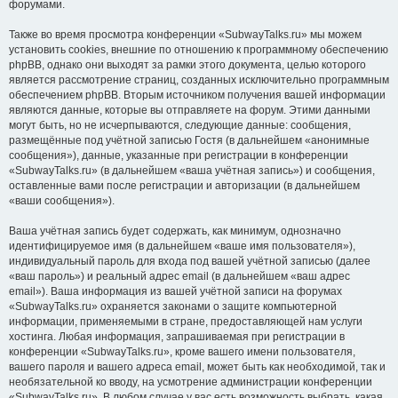
форумами.
Также во время просмотра конференции «SubwayTalks.ru» мы можем
установить cookies, внешние по отношению к программному обеспечению
phpBB, однако они выходят за рамки этого документа, целью которого
является рассмотрение страниц, созданных исключительно программным
обеспечением phpBB. Вторым источником получения вашей информации
являются данные, которые вы отправляете на форум. Этими данными
могут быть, но не исчерпываются, следующие данные: сообщения,
размещённые под учётной записью Гостя (в дальнейшем «анонимные
сообщения»), данные, указанные при регистрации в конференции
«SubwayTalks.ru» (в дальнейшем «ваша учётная запись») и сообщения,
оставленные вами после регистрации и авторизации (в дальнейшем
«ваши сообщения»).
Ваша учётная запись будет содержать, как минимум, однозначно
идентифицируемое имя (в дальнейшем «ваше имя пользователя»),
индивидуальный пароль для входа под вашей учётной записью (далее
«ваш пароль») и реальный адрес email (в дальнейшем «ваш адрес
email»). Ваша информация из вашей учётной записи на форумах
«SubwayTalks.ru» охраняется законами о защите компьютерной
информации, применяемыми в стране, предоставляющей нам услуги
хостинга. Любая информация, запрашиваемая при регистрации в
конференции «SubwayTalks.ru», кроме вашего имени пользователя,
вашего пароля и вашего адреса email, может быть как необходимой, так и
необязательной ко вводу, на усмотрение администрации конференции
«SubwayTalks.ru». В любом случае у вас есть возможность выбрать, какая