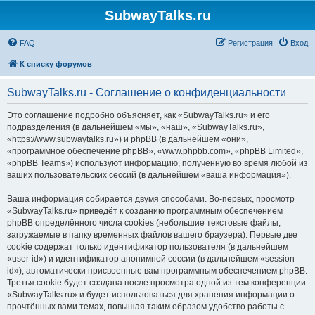
SubwayTalks.ru
FAQ
Регистрация
Вход
К списку форумов
SubwayTalks.ru - Соглашение о конфиденциальности
Это соглашение подробно объясняет, как «SubwayTalks.ru» и его
подразделения (в дальнейшем «мы», «наш», «SubwayTalks.ru»,
«https://www.subwaytalks.ru») и phpBB (в дальнейшем «они»,
«программное обеспечение phpBB», «www.phpbb.com», «phpBB Limited»,
«phpBB Teams») используют информацию, полученную во время любой из
ваших пользовательских сессий (в дальнейшем «ваша информация»).
Ваша информация собирается двумя способами. Во-первых, просмотр
«SubwayTalks.ru» приведёт к созданию программным обеспечением
phpBB определённого числа cookies (небольшие текстовые файлы,
загружаемые в папку временных файлов вашего браузера). Первые две
cookie содержат только идентификатор пользователя (в дальнейшем
«user-id») и идентификатор анонимной сессии (в дальнейшем «session-
id»), автоматически присвоенные вам программным обеспечением phpBB.
Третья cookie будет создана после просмотра одной из тем конференции
«SubwayTalks.ru» и будет использоваться для хранения информации о
прочтённых вами темах, повышая таким образом удобство работы с