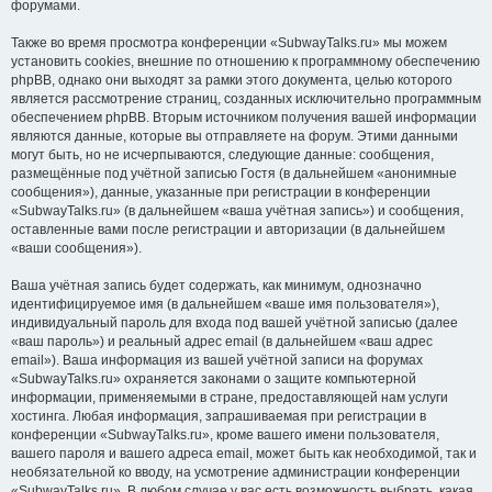
форумами.
Также во время просмотра конференции «SubwayTalks.ru» мы можем
установить cookies, внешние по отношению к программному обеспечению
phpBB, однако они выходят за рамки этого документа, целью которого
является рассмотрение страниц, созданных исключительно программным
обеспечением phpBB. Вторым источником получения вашей информации
являются данные, которые вы отправляете на форум. Этими данными
могут быть, но не исчерпываются, следующие данные: сообщения,
размещённые под учётной записью Гостя (в дальнейшем «анонимные
сообщения»), данные, указанные при регистрации в конференции
«SubwayTalks.ru» (в дальнейшем «ваша учётная запись») и сообщения,
оставленные вами после регистрации и авторизации (в дальнейшем
«ваши сообщения»).
Ваша учётная запись будет содержать, как минимум, однозначно
идентифицируемое имя (в дальнейшем «ваше имя пользователя»),
индивидуальный пароль для входа под вашей учётной записью (далее
«ваш пароль») и реальный адрес email (в дальнейшем «ваш адрес
email»). Ваша информация из вашей учётной записи на форумах
«SubwayTalks.ru» охраняется законами о защите компьютерной
информации, применяемыми в стране, предоставляющей нам услуги
хостинга. Любая информация, запрашиваемая при регистрации в
конференции «SubwayTalks.ru», кроме вашего имени пользователя,
вашего пароля и вашего адреса email, может быть как необходимой, так и
необязательной ко вводу, на усмотрение администрации конференции
«SubwayTalks.ru». В любом случае у вас есть возможность выбрать, какая