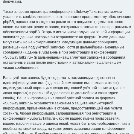
форумами.
Также во время просмотра конференции «SubwayTalks.ru» мы можем
установить cookies, внешние по отношению к программному обеспечению
phpBB, однако они выходят за рамки этого документа, целью которого
является рассмотрение страниц, созданных исключительно программным
обеспечением phpBB. Вторым источником получения вашей информации
являются данные, которые вы отправляете на форум. Этими данными
могут быть, но не исчерпываются, следующие данные: сообщения,
размещённые под учётной записью Гостя (в дальнейшем «анонимные
сообщения»), данные, указанные при регистрации в конференции
«SubwayTalks.ru» (в дальнейшем «ваша учётная запись») и сообщения,
оставленные вами после регистрации и авторизации (в дальнейшем
«ваши сообщения»).
Ваша учётная запись будет содержать, как минимум, однозначно
идентифицируемое имя (в дальнейшем «ваше имя пользователя»),
индивидуальный пароль для входа под вашей учётной записью (далее
«ваш пароль») и реальный адрес email (в дальнейшем «ваш адрес
email»). Ваша информация из вашей учётной записи на форумах
«SubwayTalks.ru» охраняется законами о защите компьютерной
информации, применяемыми в стране, предоставляющей нам услуги
хостинга. Любая информация, запрашиваемая при регистрации в
конференции «SubwayTalks.ru», кроме вашего имени пользователя,
вашего пароля и вашего адреса email, может быть как необходимой, так и
необязательной ко вводу, на усмотрение администрации конференции
«SubwayTalks.ru». В любом случае у вас есть возможность выбрать, какая