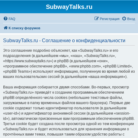
SubwayTalks.ru
FAQ
Регистрация
Вход
К списку форумов
SubwayTalks.ru - Соглашение о конфиденциальности
Это соглашение подробно объясняет, как «SubwayTalks.ru» и его
подразделения (в дальнейшем «мы», «наш», «SubwayTalks.ru»,
«https://www.subwaytalks.ru») и phpBB (в дальнейшем «они»,
«программное обеспечение phpBB», «www.phpbb.com», «phpBB Limited»,
«phpBB Teams») используют информацию, полученную во время любой из
ваших пользовательских сессий (в дальнейшем «ваша информация»).
Ваша информация собирается двумя способами. Во-первых, просмотр
«SubwayTalks.ru» приведёт к созданию программным обеспечением
phpBB определённого числа cookies (небольшие текстовые файлы,
загружаемые в папку временных файлов вашего браузера). Первые две
cookie содержат только идентификатор пользователя (в дальнейшем
«user-id») и идентификатор анонимной сессии (в дальнейшем «session-
id»), автоматически присвоенные вам программным обеспечением phpBB.
Третья cookie будет создана после просмотра одной из тем конференции
«SubwayTalks.ru» и будет использоваться для хранения информации о
прочтённых вами темах, повышая таким образом удобство работы с