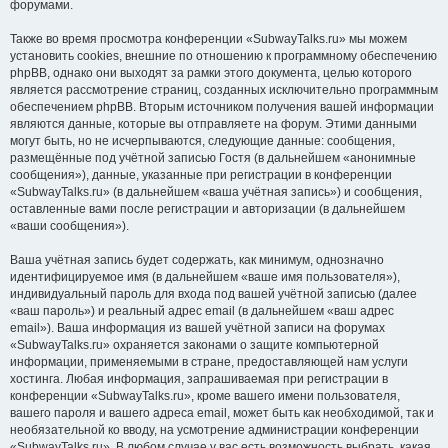
форумами.
Также во время просмотра конференции «SubwayTalks.ru» мы можем
установить cookies, внешние по отношению к программному обеспечению
phpBB, однако они выходят за рамки этого документа, целью которого
является рассмотрение страниц, созданных исключительно программным
обеспечением phpBB. Вторым источником получения вашей информации
являются данные, которые вы отправляете на форум. Этими данными
могут быть, но не исчерпываются, следующие данные: сообщения,
размещённые под учётной записью Гостя (в дальнейшем «анонимные
сообщения»), данные, указанные при регистрации в конференции
«SubwayTalks.ru» (в дальнейшем «ваша учётная запись») и сообщения,
оставленные вами после регистрации и авторизации (в дальнейшем
«ваши сообщения»).
Ваша учётная запись будет содержать, как минимум, однозначно
идентифицируемое имя (в дальнейшем «ваше имя пользователя»),
индивидуальный пароль для входа под вашей учётной записью (далее
«ваш пароль») и реальный адрес email (в дальнейшем «ваш адрес
email»). Ваша информация из вашей учётной записи на форумах
«SubwayTalks.ru» охраняется законами о защите компьютерной
информации, применяемыми в стране, предоставляющей нам услуги
хостинга. Любая информация, запрашиваемая при регистрации в
конференции «SubwayTalks.ru», кроме вашего имени пользователя,
вашего пароля и вашего адреса email, может быть как необходимой, так и
необязательной ко вводу, на усмотрение администрации конференции
«SubwayTalks.ru». В любом случае у вас есть возможность выбрать, какая