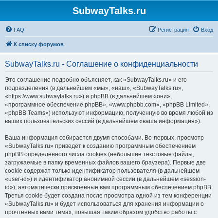
SubwayTalks.ru
FAQ
Регистрация
Вход
К списку форумов
SubwayTalks.ru - Соглашение о конфиденциальности
Это соглашение подробно объясняет, как «SubwayTalks.ru» и его
подразделения (в дальнейшем «мы», «наш», «SubwayTalks.ru»,
«https://www.subwaytalks.ru») и phpBB (в дальнейшем «они»,
«программное обеспечение phpBB», «www.phpbb.com», «phpBB Limited»,
«phpBB Teams») используют информацию, полученную во время любой из
ваших пользовательских сессий (в дальнейшем «ваша информация»).
Ваша информация собирается двумя способами. Во-первых, просмотр
«SubwayTalks.ru» приведёт к созданию программным обеспечением
phpBB определённого числа cookies (небольшие текстовые файлы,
загружаемые в папку временных файлов вашего браузера). Первые две
cookie содержат только идентификатор пользователя (в дальнейшем
«user-id») и идентификатор анонимной сессии (в дальнейшем «session-
id»), автоматически присвоенные вам программным обеспечением phpBB.
Третья cookie будет создана после просмотра одной из тем конференции
«SubwayTalks.ru» и будет использоваться для хранения информации о
прочтённых вами темах, повышая таким образом удобство работы с