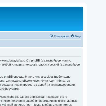
Регистрация
Вход
/www.subwaytalks.ru») и phpBB (в дальнейшем «они»,
я любой из ваших пользовательских сессий (в дальнейшем
ем phpBB определённого числа cookies (небольшие
ователя (в дальнейшем «user-id») и идентификатор
ет создана после просмотра одной из тем конференции
ы с форумами.
чению phpBB, однако они выходят за рамки этого
точником получения вашей информации являются данные,
д учётной записью Гостя (в дальнейшем «анонимные