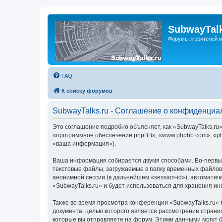
SubwayTalk
Форумы любителей м
FAQ
К списку форумов
SubwayTalks.ru - Соглашение о конфиденциа
Это соглашение подробно объясняет, как «SubwayTalks.ru» 
«программное обеспечение phpBB», «www.phpbb.com», «ph
«ваша информация»).
Ваша информация собирается двумя способами. Во-первых
текстовые файлы, загружаемые в папку временных файлов 
анонимной сессии (в дальнейшем «session-id»), автомати
«SubwayTalks.ru» и будет использоваться для хранения и
Также во время просмотра конференции «SubwayTalks.ru» 
документа, целью которого является рассмотрение стран
которые вы отправляете на форум. Этими данными могут 