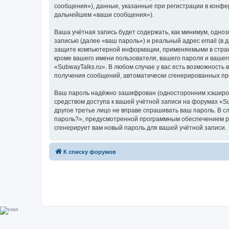
сообщения»), данные, указанные при регистрации в конфе
дальнейшем «ваши сообщения»).
Ваша учётная запись будет содержать, как минимум, одн
записью (далее «ваш пароль») и реальный адрес email (в
защите компьютерной информации, применяемыми в стране
кроме вашего имени пользователя, вашего пароля и вашего
«SubwayTalks.ru». В любом случае у вас есть возможность 
получения сообщений, автоматически сгенерированных п
Ваш пароль надёжно зашифрован (односторонним хэширован
средством доступа к вашей учётной записи на форумах «Sub
другое третье лицо не вправе спрашивать ваш пароль. В с
пароль?», предусмотренной программным обеспечением ph
сгенерирует вам новый пароль для вашей учётной записи.
К списку форумов