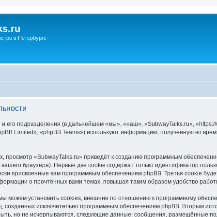
s.ru
етро в Петербурге
льности
и его подразделения (в дальнейшем «мы», «наш», «SubwayTalks.ru», «https:/
pBB Limited», «phpBB Teams») используют информацию, полученную во врем
, просмотр «SubwayTalks.ru» приведёт к созданию программным обеспечени
вашего браузера). Первые две cookie содержат только идентификатор польз
чески присвоенные вам программным обеспечением phpBB. Третья cookie буд
нформации о прочтённых вами темах, повышая таким образом удобство работ
мы можем установить cookies, внешние по отношению к программному обеспе
иц, созданных исключительно программным обеспечением phpBB. Вторым ис
быть, но не исчерпываются, следующие данные: сообщения, размещённые по