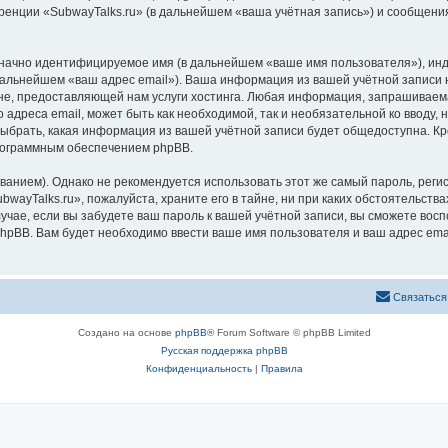
ренции «SubwayTalks.ru» (в дальнейшем «ваша учётная запись») и сообщения
означно идентифицируемое имя (в дальнейшем «ваше имя пользователя»), ин
 дальнейшем «ваш адрес email»). Ваша информация из вашей учётной записи 
, предоставляющей нам услуги хостинга. Любая информация, запрашиваемая
 адреса email, может быть как необходимой, так и необязательной ко вводу
выбрать, какая информация из вашей учётной записи будет общедоступна. Кро
рограммным обеспечением phpBB.
ием). Однако не рекомендуется использовать этот же самый пароль, регист
wayTalks.ru», пожалуйста, храните его в тайне, ни при каких обстоятельствах
лучае, если вы забудете ваш пароль к вашей учётной записи, вы сможете во
pBB. Вам будет необходимо ввести ваше имя пользователя и ваш адрес emai
Связаться
Создано на основе
phpBB
® Forum Software © phpBB Limited
Русская поддержка phpBB
Конфиденциальность
|
Правила