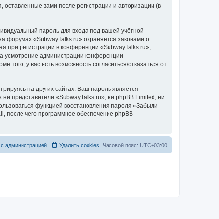
, оставленные вами после регистрации и авторизации (в
дивидуальный пароль для входа под вашей учётной
на форумах «SubwayTalks.ru» охраняется законами о
 при регистрации в конференции «SubwayTalks.ru»,
, на усмотрение администрации конференции
ме того, у вас есть возможность согласиться/отказаться от
рируясь на других сайтах. Ваш пароль является
 ни представители «SubwayTalks.ru», ни phpBB Limited, ни
спользоваться функцией восстановления пароля «Забыли
l, после чего программное обеспечение phpBB
 с администрацией
Удалить cookies
Часовой пояс:
UTC+03:00