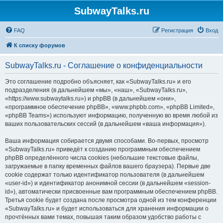
SubwayTalks.ru
FAQ
Регистрация
Вход
К списку форумов
SubwayTalks.ru - Соглашение о конфиденциальности
Это соглашение подробно объясняет, как «SubwayTalks.ru» и его
подразделения (в дальнейшем «мы», «наш», «SubwayTalks.ru»,
«https://www.subwaytalks.ru») и phpBB (в дальнейшем «они»,
«программное обеспечение phpBB», «www.phpbb.com», «phpBB Limited»,
«phpBB Teams») используют информацию, полученную во время любой из
ваших пользовательских сессий (в дальнейшем «ваша информация»).
Ваша информация собирается двумя способами. Во-первых, просмотр
«SubwayTalks.ru» приведёт к созданию программным обеспечением
phpBB определённого числа cookies (небольшие текстовые файлы,
загружаемые в папку временных файлов вашего браузера). Первые две
cookie содержат только идентификатор пользователя (в дальнейшем
«user-id») и идентификатор анонимной сессии (в дальнейшем «session-
id»), автоматически присвоенные вам программным обеспечением phpBB.
Третья cookie будет создана после просмотра одной из тем конференции
«SubwayTalks.ru» и будет использоваться для хранения информации о
прочтённых вами темах, повышая таким образом удобство работы с