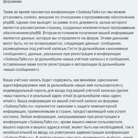
форумами.
Также во время просмотра конференции «SubwayTalks.ru» мы можем
установить cookies, внешние по отношению к программному обеспечению
phpBB, однако они выходят за рамки этого документа, целью которого
является рассмотрение страниц, созданных исключительно программным
обеспечением phpBB. Вторым источником получения вашей информации
являются данные, которые вы отправляете на форум. Этими данными
могут быть, но не исчерпываются, следующие данные: сообщения,
размещённые под учётной записью Гостя (в дальнейшем «анонимные
сообщения»), данные, указанные при регистрации в конференции
«SubwayTalks.ru» (в дальнейшем «ваша учётная запись») и сообщения,
оставленные вами после регистрации и авторизации (в дальнейшем
«ваши сообщения»).
Ваша учётная запись будет содержать, как минимум, однозначно
идентифицируемое имя (в дальнейшем «ваше имя пользователя»),
индивидуальный пароль для входа под вашей учётной записью (далее
«ваш пароль») и реальный адрес email (в дальнейшем «ваш адрес
email»). Ваша информация из вашей учётной записи на форумах
«SubwayTalks.ru» охраняется законами о защите компьютерной
информации, применяемыми в стране, предоставляющей нам услуги
хостинга. Любая информация, запрашиваемая при регистрации в
конференции «SubwayTalks.ru», кроме вашего имени пользователя,
вашего пароля и вашего адреса email, может быть как необходимой, так и
необязательной ко вводу, на усмотрение администрации конференции
«SubwayTalks.ru». В любом случае у вас есть возможность выбрать, какая