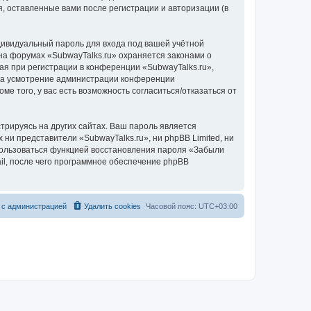
, оставленные вами после регистрации и авторизации (в
дивидуальный пароль для входа под вашей учётной
на форумах «SubwayTalks.ru» охраняется законами о
 при регистрации в конференции «SubwayTalks.ru»,
, на усмотрение администрации конференции
ме того, у вас есть возможность согласиться/отказаться от
рируясь на других сайтах. Ваш пароль является
 ни представители «SubwayTalks.ru», ни phpBB Limited, ни
спользоваться функцией восстановления пароля «Забыли
l, после чего программное обеспечение phpBB
 с администрацией
Удалить cookies
Часовой пояс:
UTC+03:00