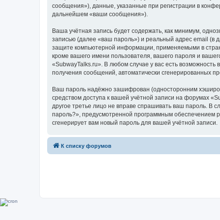
сообщения»), данные, указанные при регистрации в конфе
дальнейшем «ваши сообщения»).
Ваша учётная запись будет содержать, как минимум, одн
записью (далее «ваш пароль») и реальный адрес email (в
защите компьютерной информации, применяемыми в стране
кроме вашего имени пользователя, вашего пароля и вашего
«SubwayTalks.ru». В любом случае у вас есть возможность 
получения сообщений, автоматически сгенерированных п
Ваш пароль надёжно зашифрован (односторонним хэширован
средством доступа к вашей учётной записи на форумах «Sub
другое третье лицо не вправе спрашивать ваш пароль. В с
пароль?», предусмотренной программным обеспечением ph
сгенерирует вам новый пароль для вашей учётной записи.
К списку форумов