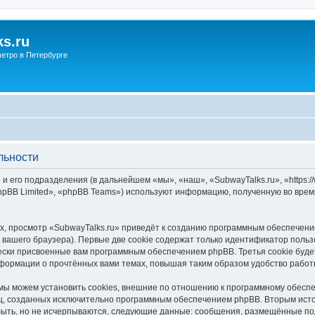
s.ru
етро в Петербурге
льности
и его подразделения (в дальнейшем «мы», «наш», «SubwayTalks.ru», «https:/
pBB Limited», «phpBB Teams») используют информацию, полученную во врем
, просмотр «SubwayTalks.ru» приведёт к созданию программным обеспечени
вашего браузера). Первые две cookie содержат только идентификатор польз
чески присвоенные вам программным обеспечением phpBB. Третья cookie буд
нформации о прочтённых вами темах, повышая таким образом удобство работ
мы можем установить cookies, внешние по отношению к программному обеспе
иц, созданных исключительно программным обеспечением phpBB. Вторым ис
быть, но не исчерпываются, следующие данные: сообщения, размещённые по