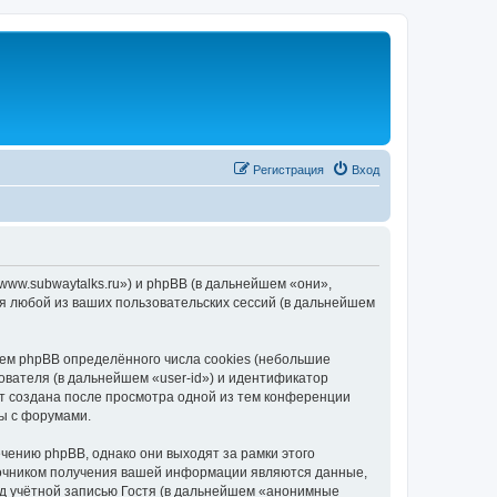
Регистрация
Вход
/www.subwaytalks.ru») и phpBB (в дальнейшем «они»,
я любой из ваших пользовательских сессий (в дальнейшем
ем phpBB определённого числа cookies (небольшие
ователя (в дальнейшем «user-id») и идентификатор
ет создана после просмотра одной из тем конференции
ы с форумами.
чению phpBB, однако они выходят за рамки этого
точником получения вашей информации являются данные,
д учётной записью Гостя (в дальнейшем «анонимные