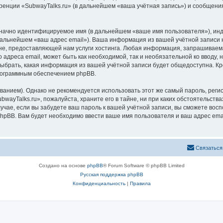
ренции «SubwayTalks.ru» (в дальнейшем «ваша учётная запись») и сообщения
означно идентифицируемое имя (в дальнейшем «ваше имя пользователя»), ин
 дальнейшем «ваш адрес email»). Ваша информация из вашей учётной записи 
, предоставляющей нам услуги хостинга. Любая информация, запрашиваемая
 адреса email, может быть как необходимой, так и необязательной ко вводу
выбрать, какая информация из вашей учётной записи будет общедоступна. Кро
рограммным обеспечением phpBB.
ием). Однако не рекомендуется использовать этот же самый пароль, регист
wayTalks.ru», пожалуйста, храните его в тайне, ни при каких обстоятельствах
лучае, если вы забудете ваш пароль к вашей учётной записи, вы сможете во
pBB. Вам будет необходимо ввести ваше имя пользователя и ваш адрес emai
Связаться
Создано на основе
phpBB
® Forum Software © phpBB Limited
Русская поддержка phpBB
Конфиденциальность
|
Правила