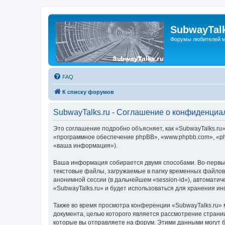
SubwayTalk
Форумы любителей м
FAQ
К списку форумов
SubwayTalks.ru - Соглашение о конфиденциа
Это соглашение подробно объясняет, как «SubwayTalks.ru» 
«программное обеспечение phpBB», «www.phpbb.com», «ph
«ваша информация»).
Ваша информация собирается двумя способами. Во-первых
текстовые файлы, загружаемые в папку временных файлов 
анонимной сессии (в дальнейшем «session-id»), автомати
«SubwayTalks.ru» и будет использоваться для хранения и
Также во время просмотра конференции «SubwayTalks.ru» 
документа, целью которого является рассмотрение стран
которые вы отправляете на форум. Этими данными могут 