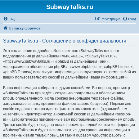
SubwayTalks.ru
FAQ
Регистрация
Вход
К списку форумов
SubwayTalks.ru - Соглашение о конфиденциальности
Это соглашение подробно объясняет, как «SubwayTalks.ru» и его
подразделения (в дальнейшем «мы», «наш», «SubwayTalks.ru»,
«https://www.subwaytalks.ru») и phpBB (в дальнейшем «они»,
«программное обеспечение phpBB», «www.phpbb.com», «phpBB Limited»,
«phpBB Teams») используют информацию, полученную во время любой из
ваших пользовательских сессий (в дальнейшем «ваша информация»).
Ваша информация собирается двумя способами. Во-первых, просмотр
«SubwayTalks.ru» приведёт к созданию программным обеспечением
phpBB определённого числа cookies (небольшие текстовые файлы,
загружаемые в папку временных файлов вашего браузера). Первые две
cookie содержат только идентификатор пользователя (в дальнейшем
«user-id») и идентификатор анонимной сессии (в дальнейшем «session-
id»), автоматически присвоенные вам программным обеспечением phpBB.
Третья cookie будет создана после просмотра одной из тем конференции
«SubwayTalks.ru» и будет использоваться для хранения информации о
прочтённых вами темах, повышая таким образом удобство работы с