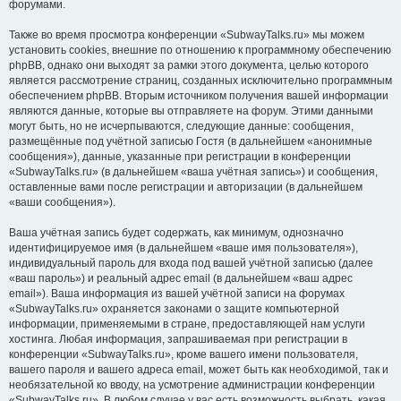
форумами.
Также во время просмотра конференции «SubwayTalks.ru» мы можем
установить cookies, внешние по отношению к программному обеспечению
phpBB, однако они выходят за рамки этого документа, целью которого
является рассмотрение страниц, созданных исключительно программным
обеспечением phpBB. Вторым источником получения вашей информации
являются данные, которые вы отправляете на форум. Этими данными
могут быть, но не исчерпываются, следующие данные: сообщения,
размещённые под учётной записью Гостя (в дальнейшем «анонимные
сообщения»), данные, указанные при регистрации в конференции
«SubwayTalks.ru» (в дальнейшем «ваша учётная запись») и сообщения,
оставленные вами после регистрации и авторизации (в дальнейшем
«ваши сообщения»).
Ваша учётная запись будет содержать, как минимум, однозначно
идентифицируемое имя (в дальнейшем «ваше имя пользователя»),
индивидуальный пароль для входа под вашей учётной записью (далее
«ваш пароль») и реальный адрес email (в дальнейшем «ваш адрес
email»). Ваша информация из вашей учётной записи на форумах
«SubwayTalks.ru» охраняется законами о защите компьютерной
информации, применяемыми в стране, предоставляющей нам услуги
хостинга. Любая информация, запрашиваемая при регистрации в
конференции «SubwayTalks.ru», кроме вашего имени пользователя,
вашего пароля и вашего адреса email, может быть как необходимой, так и
необязательной ко вводу, на усмотрение администрации конференции
«SubwayTalks.ru». В любом случае у вас есть возможность выбрать, какая