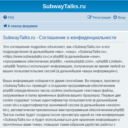
SubwayTalks.ru
FAQ
Регистрация
Вход
К списку форумов
SubwayTalks.ru - Соглашение о конфиденциальности
Это соглашение подробно объясняет, как «SubwayTalks.ru» и его
подразделения (в дальнейшем «мы», «наш», «SubwayTalks.ru»,
«https://www.subwaytalks.ru») и phpBB (в дальнейшем «они»,
«программное обеспечение phpBB», «www.phpbb.com», «phpBB Limited»,
«phpBB Teams») используют информацию, полученную во время любой из
ваших пользовательских сессий (в дальнейшем «ваша информация»).
Ваша информация собирается двумя способами. Во-первых, просмотр
«SubwayTalks.ru» приведёт к созданию программным обеспечением
phpBB определённого числа cookies (небольшие текстовые файлы,
загружаемые в папку временных файлов вашего браузера). Первые две
cookie содержат только идентификатор пользователя (в дальнейшем
«user-id») и идентификатор анонимной сессии (в дальнейшем «session-
id»), автоматически присвоенные вам программным обеспечением phpBB.
Третья cookie будет создана после просмотра одной из тем конференции
«SubwayTalks.ru» и будет использоваться для хранения информации о
прочтённых вами темах, повышая таким образом удобство работы с