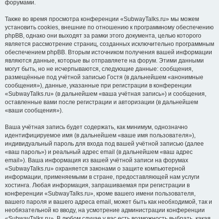
форумами.
Также во время просмотра конференции «SubwayTalks.ru» мы можем
установить cookies, внешние по отношению к программному обеспечению
phpBB, однако они выходят за рамки этого документа, целью которого
является рассмотрение страниц, созданных исключительно программным
обеспечением phpBB. Вторым источником получения вашей информации
являются данные, которые вы отправляете на форум. Этими данными
могут быть, но не исчерпываются, следующие данные: сообщения,
размещённые под учётной записью Гостя (в дальнейшем «анонимные
сообщения»), данные, указанные при регистрации в конференции
«SubwayTalks.ru» (в дальнейшем «ваша учётная запись») и сообщения,
оставленные вами после регистрации и авторизации (в дальнейшем
«ваши сообщения»).
Ваша учётная запись будет содержать, как минимум, однозначно
идентифицируемое имя (в дальнейшем «ваше имя пользователя»),
индивидуальный пароль для входа под вашей учётной записью (далее
«ваш пароль») и реальный адрес email (в дальнейшем «ваш адрес
email»). Ваша информация из вашей учётной записи на форумах
«SubwayTalks.ru» охраняется законами о защите компьютерной
информации, применяемыми в стране, предоставляющей нам услуги
хостинга. Любая информация, запрашиваемая при регистрации в
конференции «SubwayTalks.ru», кроме вашего имени пользователя,
вашего пароля и вашего адреса email, может быть как необходимой, так и
необязательной ко вводу, на усмотрение администрации конференции
«SubwayTalks.ru». В любом случае у вас есть возможность выбрать, какая