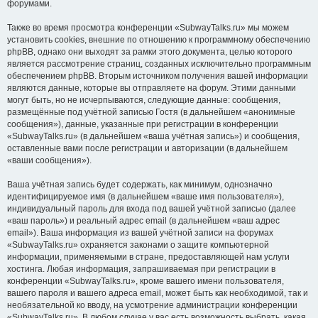
форумами.
Также во время просмотра конференции «SubwayTalks.ru» мы можем
установить cookies, внешние по отношению к программному обеспечению
phpBB, однако они выходят за рамки этого документа, целью которого
является рассмотрение страниц, созданных исключительно программным
обеспечением phpBB. Вторым источником получения вашей информации
являются данные, которые вы отправляете на форум. Этими данными
могут быть, но не исчерпываются, следующие данные: сообщения,
размещённые под учётной записью Гостя (в дальнейшем «анонимные
сообщения»), данные, указанные при регистрации в конференции
«SubwayTalks.ru» (в дальнейшем «ваша учётная запись») и сообщения,
оставленные вами после регистрации и авторизации (в дальнейшем
«ваши сообщения»).
Ваша учётная запись будет содержать, как минимум, однозначно
идентифицируемое имя (в дальнейшем «ваше имя пользователя»),
индивидуальный пароль для входа под вашей учётной записью (далее
«ваш пароль») и реальный адрес email (в дальнейшем «ваш адрес
email»). Ваша информация из вашей учётной записи на форумах
«SubwayTalks.ru» охраняется законами о защите компьютерной
информации, применяемыми в стране, предоставляющей нам услуги
хостинга. Любая информация, запрашиваемая при регистрации в
конференции «SubwayTalks.ru», кроме вашего имени пользователя,
вашего пароля и вашего адреса email, может быть как необходимой, так и
необязательной ко вводу, на усмотрение администрации конференции
«SubwayTalks.ru». В любом случае у вас есть возможность выбрать, какая