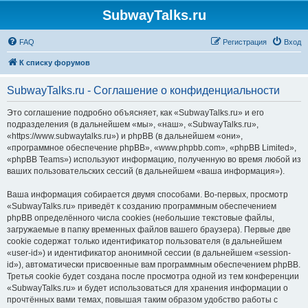
SubwayTalks.ru
FAQ
Регистрация
Вход
К списку форумов
SubwayTalks.ru - Соглашение о конфиденциальности
Это соглашение подробно объясняет, как «SubwayTalks.ru» и его
подразделения (в дальнейшем «мы», «наш», «SubwayTalks.ru»,
«https://www.subwaytalks.ru») и phpBB (в дальнейшем «они»,
«программное обеспечение phpBB», «www.phpbb.com», «phpBB Limited»,
«phpBB Teams») используют информацию, полученную во время любой из
ваших пользовательских сессий (в дальнейшем «ваша информация»).
Ваша информация собирается двумя способами. Во-первых, просмотр
«SubwayTalks.ru» приведёт к созданию программным обеспечением
phpBB определённого числа cookies (небольшие текстовые файлы,
загружаемые в папку временных файлов вашего браузера). Первые две
cookie содержат только идентификатор пользователя (в дальнейшем
«user-id») и идентификатор анонимной сессии (в дальнейшем «session-
id»), автоматически присвоенные вам программным обеспечением phpBB.
Третья cookie будет создана после просмотра одной из тем конференции
«SubwayTalks.ru» и будет использоваться для хранения информации о
прочтённых вами темах, повышая таким образом удобство работы с