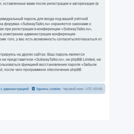
, оставленные вами после регистрации и авторизации (в
дивидуальный пароль для входа под вашей учётной
на форумах «SubwayTalks.ru» охраняется законами о
 при регистрации в конференции «SubwayTalks.ru»,
, на усмотрение администрации конференции
ме того, у вас есть возможность согласиться/отказаться от
рируясь на других сайтах. Ваш пароль является
 ни представители «SubwayTalks.ru», ни phpBB Limited, ни
спользоваться функцией восстановления пароля «Забыли
l, после чего программное обеспечение phpBB
 с администрацией
Удалить cookies
Часовой пояс:
UTC+03:00