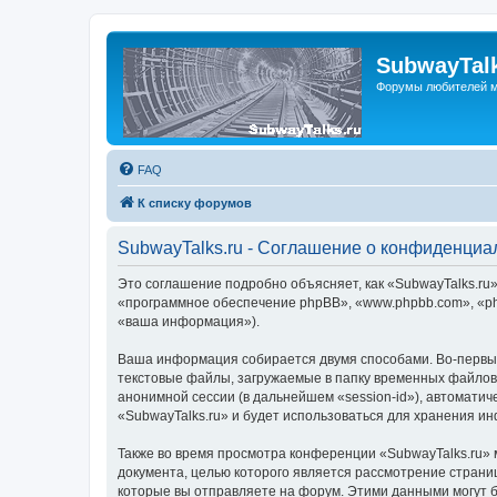
SubwayTalk
Форумы любителей м
FAQ
К списку форумов
SubwayTalks.ru - Соглашение о конфиденциа
Это соглашение подробно объясняет, как «SubwayTalks.ru» 
«программное обеспечение phpBB», «www.phpbb.com», «ph
«ваша информация»).
Ваша информация собирается двумя способами. Во-первых
текстовые файлы, загружаемые в папку временных файлов 
анонимной сессии (в дальнейшем «session-id»), автомати
«SubwayTalks.ru» и будет использоваться для хранения и
Также во время просмотра конференции «SubwayTalks.ru» 
документа, целью которого является рассмотрение стран
которые вы отправляете на форум. Этими данными могут 