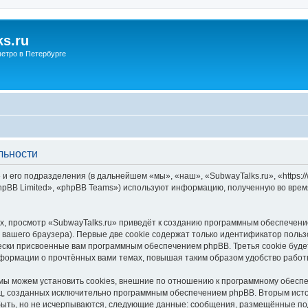
s.ru
етро в Петербурге
льности
и его подразделения (в дальнейшем «мы», «наш», «SubwayTalks.ru», «https:/
pBB Limited», «phpBB Teams») используют информацию, полученную во врем
, просмотр «SubwayTalks.ru» приведёт к созданию программным обеспечени
вашего браузера). Первые две cookie содержат только идентификатор польз
чески присвоенные вам программным обеспечением phpBB. Третья cookie буд
нформации о прочтённых вами темах, повышая таким образом удобство работ
мы можем установить cookies, внешние по отношению к программному обеспе
иц, созданных исключительно программным обеспечением phpBB. Вторым ис
быть, но не исчерпываются, следующие данные: сообщения, размещённые по