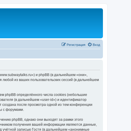
Регистрация
Вход
/www.subwaytalks.ru») и phpBB (в дальнейшем «они»,
я любой из ваших пользовательских сессий (в дальнейшем
ем phpBB определённого числа cookies (небольшие
ователя (в дальнейшем «user-id») и идентификатор
ет создана после просмотра одной из тем конференции
ы с форумами.
чению phpBB, однако они выходят за рамки этого
точником получения вашей информации являются данные,
д учётной записью Гостя (в дальнейшем «анонимные