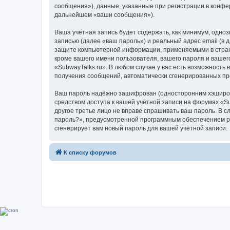
сообщения»), данные, указанные при регистрации в конфе
дальнейшем «ваши сообщения»).
Ваша учётная запись будет содержать, как минимум, одн
записью (далее «ваш пароль») и реальный адрес email (в
защите компьютерной информации, применяемыми в стране
кроме вашего имени пользователя, вашего пароля и вашего
«SubwayTalks.ru». В любом случае у вас есть возможность 
получения сообщений, автоматически сгенерированных п
Ваш пароль надёжно зашифрован (односторонним хэширован
средством доступа к вашей учётной записи на форумах «Sub
другое третье лицо не вправе спрашивать ваш пароль. В с
пароль?», предусмотренной программным обеспечением ph
сгенерирует вам новый пароль для вашей учётной записи.
К списку форумов