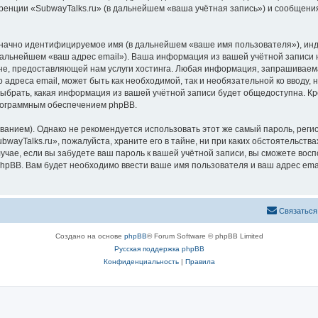
ренции «SubwayTalks.ru» (в дальнейшем «ваша учётная запись») и сообщения
означно идентифицируемое имя (в дальнейшем «ваше имя пользователя»), ин
 дальнейшем «ваш адрес email»). Ваша информация из вашей учётной записи 
, предоставляющей нам услуги хостинга. Любая информация, запрашиваемая
 адреса email, может быть как необходимой, так и необязательной ко вводу
выбрать, какая информация из вашей учётной записи будет общедоступна. Кро
рограммным обеспечением phpBB.
ием). Однако не рекомендуется использовать этот же самый пароль, регист
wayTalks.ru», пожалуйста, храните его в тайне, ни при каких обстоятельствах
лучае, если вы забудете ваш пароль к вашей учётной записи, вы сможете во
pBB. Вам будет необходимо ввести ваше имя пользователя и ваш адрес emai
Связаться
Создано на основе
phpBB
® Forum Software © phpBB Limited
Русская поддержка phpBB
Конфиденциальность
|
Правила