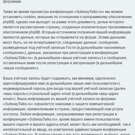
форумами.
Также во время просмотра конференции «SubwayTalks.ru» мы можем
установить cookies, внешние по отношению к программному обеспечению
phpBB, однако они выходят за рамки этого документа, целью которого
является рассмотрение страниц, созданных исключительно программным
обеспечением phpBB. Вторым источником получения вашей информации
являются данные, которые вы отправляете на форум. Этими данными
могут быть, но не исчерпываются, следующие данные: сообщения,
размещённые под учётной записью Гостя (в дальнейшем «анонимные
сообщения»), данные, указанные при регистрации в конференции
«SubwayTalks.ru» (в дальнейшем «ваша учётная запись») и сообщения,
оставленные вами после регистрации и авторизации (в дальнейшем
«ваши сообщения»).
Ваша учётная запись будет содержать, как минимум, однозначно
идентифицируемое имя (в дальнейшем «ваше имя пользователя»),
индивидуальный пароль для входа под вашей учётной записью (далее
«ваш пароль») и реальный адрес email (в дальнейшем «ваш адрес
email»). Ваша информация из вашей учётной записи на форумах
«SubwayTalks.ru» охраняется законами о защите компьютерной
информации, применяемыми в стране, предоставляющей нам услуги
хостинга. Любая информация, запрашиваемая при регистрации в
конференции «SubwayTalks.ru», кроме вашего имени пользователя,
вашего пароля и вашего адреса email, может быть как необходимой, так и
необязательной ко вводу, на усмотрение администрации конференции
«SubwayTalks.ru». В любом случае у вас есть возможность выбрать, какая