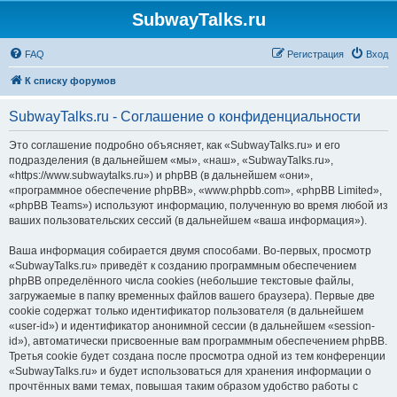
SubwayTalks.ru
FAQ
Регистрация
Вход
К списку форумов
SubwayTalks.ru - Соглашение о конфиденциальности
Это соглашение подробно объясняет, как «SubwayTalks.ru» и его
подразделения (в дальнейшем «мы», «наш», «SubwayTalks.ru»,
«https://www.subwaytalks.ru») и phpBB (в дальнейшем «они»,
«программное обеспечение phpBB», «www.phpbb.com», «phpBB Limited»,
«phpBB Teams») используют информацию, полученную во время любой из
ваших пользовательских сессий (в дальнейшем «ваша информация»).
Ваша информация собирается двумя способами. Во-первых, просмотр
«SubwayTalks.ru» приведёт к созданию программным обеспечением
phpBB определённого числа cookies (небольшие текстовые файлы,
загружаемые в папку временных файлов вашего браузера). Первые две
cookie содержат только идентификатор пользователя (в дальнейшем
«user-id») и идентификатор анонимной сессии (в дальнейшем «session-
id»), автоматически присвоенные вам программным обеспечением phpBB.
Третья cookie будет создана после просмотра одной из тем конференции
«SubwayTalks.ru» и будет использоваться для хранения информации о
прочтённых вами темах, повышая таким образом удобство работы с