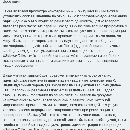
форумами.
Также во время просмотра конференции «SubwayTalks.ru» мы можем
установить cookies, внешние по отношению к программному обеспечению
phpBB, однако они выходят за рамки этого документа, целью которого
является рассмотрение страниц, созданных исключительно программным
обеспечением phpBB. Вторым источником получения вашей информации
являются данные, которые вы отправляете на форум. Этими данными
могут быть, но не исчерпываются, следующие данные: сообщения,
размещённые под учётной записью Гостя (в дальнейшем «анонимные
сообщения»), данные, указанные при регистрации в конференции
«SubwayTalks.ru» (в дальнейшем «ваша учётная запись») и сообщения,
оставленные вами после регистрации и авторизации (в дальнейшем
«ваши сообщения»).
Ваша учётная запись будет содержать, как минимум, однозначно
идентифицируемое имя (в дальнейшем «ваше имя пользователя»),
индивидуальный пароль для входа под вашей учётной записью (далее
«ваш пароль») и реальный адрес email (в дальнейшем «ваш адрес
email»). Ваша информация из вашей учётной записи на форумах
«SubwayTalks.ru» охраняется законами о защите компьютерной
информации, применяемыми в стране, предоставляющей нам услуги
хостинга. Любая информация, запрашиваемая при регистрации в
конференции «SubwayTalks.ru», кроме вашего имени пользователя,
вашего пароля и вашего адреса email, может быть как необходимой, так и
необязательной ко вводу, на усмотрение администрации конференции
«SubwayTalks.ru». В любом случае у вас есть возможность выбрать, какая