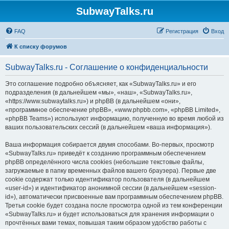
SubwayTalks.ru
FAQ
Регистрация
Вход
К списку форумов
SubwayTalks.ru - Соглашение о конфиденциальности
Это соглашение подробно объясняет, как «SubwayTalks.ru» и его
подразделения (в дальнейшем «мы», «наш», «SubwayTalks.ru»,
«https://www.subwaytalks.ru») и phpBB (в дальнейшем «они»,
«программное обеспечение phpBB», «www.phpbb.com», «phpBB Limited»,
«phpBB Teams») используют информацию, полученную во время любой из
ваших пользовательских сессий (в дальнейшем «ваша информация»).
Ваша информация собирается двумя способами. Во-первых, просмотр
«SubwayTalks.ru» приведёт к созданию программным обеспечением
phpBB определённого числа cookies (небольшие текстовые файлы,
загружаемые в папку временных файлов вашего браузера). Первые две
cookie содержат только идентификатор пользователя (в дальнейшем
«user-id») и идентификатор анонимной сессии (в дальнейшем «session-
id»), автоматически присвоенные вам программным обеспечением phpBB.
Третья cookie будет создана после просмотра одной из тем конференции
«SubwayTalks.ru» и будет использоваться для хранения информации о
прочтённых вами темах, повышая таким образом удобство работы с