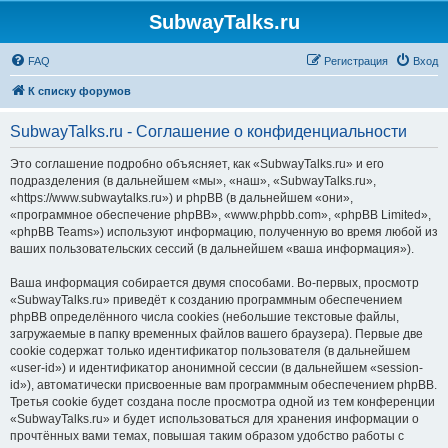
SubwayTalks.ru
FAQ
Регистрация
Вход
К списку форумов
SubwayTalks.ru - Соглашение о конфиденциальности
Это соглашение подробно объясняет, как «SubwayTalks.ru» и его
подразделения (в дальнейшем «мы», «наш», «SubwayTalks.ru»,
«https://www.subwaytalks.ru») и phpBB (в дальнейшем «они»,
«программное обеспечение phpBB», «www.phpbb.com», «phpBB Limited»,
«phpBB Teams») используют информацию, полученную во время любой из
ваших пользовательских сессий (в дальнейшем «ваша информация»).
Ваша информация собирается двумя способами. Во-первых, просмотр
«SubwayTalks.ru» приведёт к созданию программным обеспечением
phpBB определённого числа cookies (небольшие текстовые файлы,
загружаемые в папку временных файлов вашего браузера). Первые две
cookie содержат только идентификатор пользователя (в дальнейшем
«user-id») и идентификатор анонимной сессии (в дальнейшем «session-
id»), автоматически присвоенные вам программным обеспечением phpBB.
Третья cookie будет создана после просмотра одной из тем конференции
«SubwayTalks.ru» и будет использоваться для хранения информации о
прочтённых вами темах, повышая таким образом удобство работы с