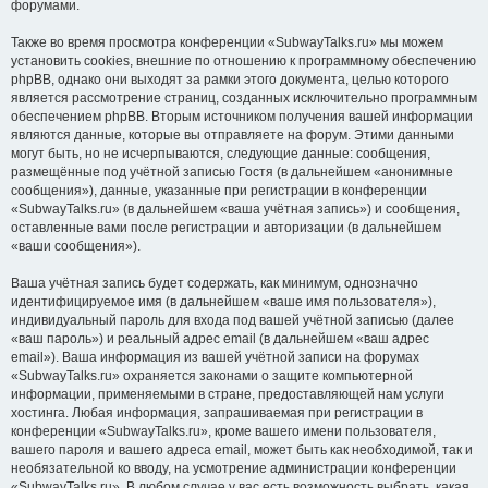
форумами.
Также во время просмотра конференции «SubwayTalks.ru» мы можем
установить cookies, внешние по отношению к программному обеспечению
phpBB, однако они выходят за рамки этого документа, целью которого
является рассмотрение страниц, созданных исключительно программным
обеспечением phpBB. Вторым источником получения вашей информации
являются данные, которые вы отправляете на форум. Этими данными
могут быть, но не исчерпываются, следующие данные: сообщения,
размещённые под учётной записью Гостя (в дальнейшем «анонимные
сообщения»), данные, указанные при регистрации в конференции
«SubwayTalks.ru» (в дальнейшем «ваша учётная запись») и сообщения,
оставленные вами после регистрации и авторизации (в дальнейшем
«ваши сообщения»).
Ваша учётная запись будет содержать, как минимум, однозначно
идентифицируемое имя (в дальнейшем «ваше имя пользователя»),
индивидуальный пароль для входа под вашей учётной записью (далее
«ваш пароль») и реальный адрес email (в дальнейшем «ваш адрес
email»). Ваша информация из вашей учётной записи на форумах
«SubwayTalks.ru» охраняется законами о защите компьютерной
информации, применяемыми в стране, предоставляющей нам услуги
хостинга. Любая информация, запрашиваемая при регистрации в
конференции «SubwayTalks.ru», кроме вашего имени пользователя,
вашего пароля и вашего адреса email, может быть как необходимой, так и
необязательной ко вводу, на усмотрение администрации конференции
«SubwayTalks.ru». В любом случае у вас есть возможность выбрать, какая