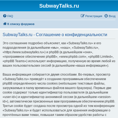
SubwayTalks.ru
FAQ
Регистрация
Вход
К списку форумов
SubwayTalks.ru - Соглашение о конфиденциальности
Это соглашение подробно объясняет, как «SubwayTalks.ru» и его
подразделения (в дальнейшем «мы», «наш», «SubwayTalks.ru»,
«https://www.subwaytalks.ru») и phpBB (в дальнейшем «они»,
«программное обеспечение phpBB», «www.phpbb.com», «phpBB Limited»,
«phpBB Teams») используют информацию, полученную во время любой из
ваших пользовательских сессий (в дальнейшем «ваша информация»).
Ваша информация собирается двумя способами. Во-первых, просмотр
«SubwayTalks.ru» приведёт к созданию программным обеспечением
phpBB определённого числа cookies (небольшие текстовые файлы,
загружаемые в папку временных файлов вашего браузера). Первые две
cookie содержат только идентификатор пользователя (в дальнейшем
«user-id») и идентификатор анонимной сессии (в дальнейшем «session-
id»), автоматически присвоенные вам программным обеспечением phpBB.
Третья cookie будет создана после просмотра одной из тем конференции
«SubwayTalks.ru» и будет использоваться для хранения информации о
прочтённых вами темах, повышая таким образом удобство работы с