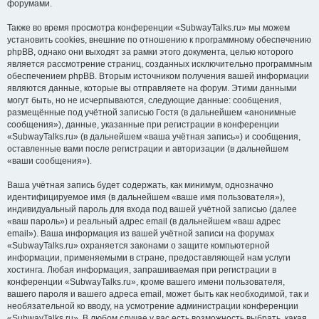
форумами.
Также во время просмотра конференции «SubwayTalks.ru» мы можем
установить cookies, внешние по отношению к программному обеспечению
phpBB, однако они выходят за рамки этого документа, целью которого
является рассмотрение страниц, созданных исключительно программным
обеспечением phpBB. Вторым источником получения вашей информации
являются данные, которые вы отправляете на форум. Этими данными
могут быть, но не исчерпываются, следующие данные: сообщения,
размещённые под учётной записью Гостя (в дальнейшем «анонимные
сообщения»), данные, указанные при регистрации в конференции
«SubwayTalks.ru» (в дальнейшем «ваша учётная запись») и сообщения,
оставленные вами после регистрации и авторизации (в дальнейшем
«ваши сообщения»).
Ваша учётная запись будет содержать, как минимум, однозначно
идентифицируемое имя (в дальнейшем «ваше имя пользователя»),
индивидуальный пароль для входа под вашей учётной записью (далее
«ваш пароль») и реальный адрес email (в дальнейшем «ваш адрес
email»). Ваша информация из вашей учётной записи на форумах
«SubwayTalks.ru» охраняется законами о защите компьютерной
информации, применяемыми в стране, предоставляющей нам услуги
хостинга. Любая информация, запрашиваемая при регистрации в
конференции «SubwayTalks.ru», кроме вашего имени пользователя,
вашего пароля и вашего адреса email, может быть как необходимой, так и
необязательной ко вводу, на усмотрение администрации конференции
«SubwayTalks.ru». В любом случае у вас есть возможность выбрать, какая