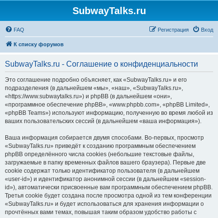
SubwayTalks.ru
FAQ
Регистрация
Вход
К списку форумов
SubwayTalks.ru - Соглашение о конфиденциальности
Это соглашение подробно объясняет, как «SubwayTalks.ru» и его
подразделения (в дальнейшем «мы», «наш», «SubwayTalks.ru»,
«https://www.subwaytalks.ru») и phpBB (в дальнейшем «они»,
«программное обеспечение phpBB», «www.phpbb.com», «phpBB Limited»,
«phpBB Teams») используют информацию, полученную во время любой из
ваших пользовательских сессий (в дальнейшем «ваша информация»).
Ваша информация собирается двумя способами. Во-первых, просмотр
«SubwayTalks.ru» приведёт к созданию программным обеспечением
phpBB определённого числа cookies (небольшие текстовые файлы,
загружаемые в папку временных файлов вашего браузера). Первые две
cookie содержат только идентификатор пользователя (в дальнейшем
«user-id») и идентификатор анонимной сессии (в дальнейшем «session-
id»), автоматически присвоенные вам программным обеспечением phpBB.
Третья cookie будет создана после просмотра одной из тем конференции
«SubwayTalks.ru» и будет использоваться для хранения информации о
прочтённых вами темах, повышая таким образом удобство работы с