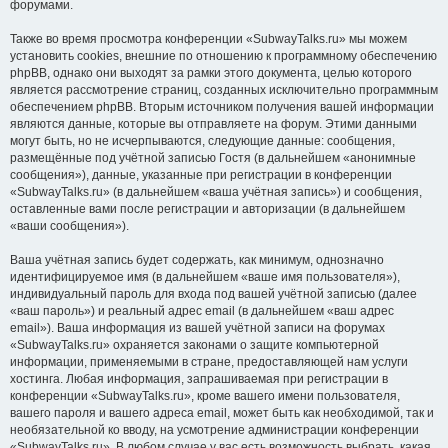
форумами.
Также во время просмотра конференции «SubwayTalks.ru» мы можем
установить cookies, внешние по отношению к программному обеспечению
phpBB, однако они выходят за рамки этого документа, целью которого
является рассмотрение страниц, созданных исключительно программным
обеспечением phpBB. Вторым источником получения вашей информации
являются данные, которые вы отправляете на форум. Этими данными
могут быть, но не исчерпываются, следующие данные: сообщения,
размещённые под учётной записью Гостя (в дальнейшем «анонимные
сообщения»), данные, указанные при регистрации в конференции
«SubwayTalks.ru» (в дальнейшем «ваша учётная запись») и сообщения,
оставленные вами после регистрации и авторизации (в дальнейшем
«ваши сообщения»).
Ваша учётная запись будет содержать, как минимум, однозначно
идентифицируемое имя (в дальнейшем «ваше имя пользователя»),
индивидуальный пароль для входа под вашей учётной записью (далее
«ваш пароль») и реальный адрес email (в дальнейшем «ваш адрес
email»). Ваша информация из вашей учётной записи на форумах
«SubwayTalks.ru» охраняется законами о защите компьютерной
информации, применяемыми в стране, предоставляющей нам услуги
хостинга. Любая информация, запрашиваемая при регистрации в
конференции «SubwayTalks.ru», кроме вашего имени пользователя,
вашего пароля и вашего адреса email, может быть как необходимой, так и
необязательной ко вводу, на усмотрение администрации конференции
«SubwayTalks.ru». В любом случае у вас есть возможность выбрать, какая