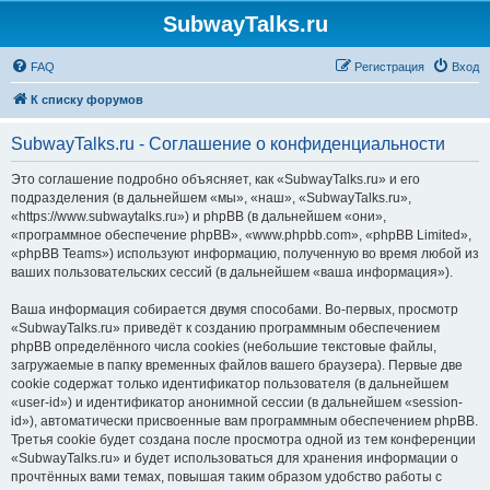
SubwayTalks.ru
FAQ
Регистрация
Вход
К списку форумов
SubwayTalks.ru - Соглашение о конфиденциальности
Это соглашение подробно объясняет, как «SubwayTalks.ru» и его
подразделения (в дальнейшем «мы», «наш», «SubwayTalks.ru»,
«https://www.subwaytalks.ru») и phpBB (в дальнейшем «они»,
«программное обеспечение phpBB», «www.phpbb.com», «phpBB Limited»,
«phpBB Teams») используют информацию, полученную во время любой из
ваших пользовательских сессий (в дальнейшем «ваша информация»).
Ваша информация собирается двумя способами. Во-первых, просмотр
«SubwayTalks.ru» приведёт к созданию программным обеспечением
phpBB определённого числа cookies (небольшие текстовые файлы,
загружаемые в папку временных файлов вашего браузера). Первые две
cookie содержат только идентификатор пользователя (в дальнейшем
«user-id») и идентификатор анонимной сессии (в дальнейшем «session-
id»), автоматически присвоенные вам программным обеспечением phpBB.
Третья cookie будет создана после просмотра одной из тем конференции
«SubwayTalks.ru» и будет использоваться для хранения информации о
прочтённых вами темах, повышая таким образом удобство работы с