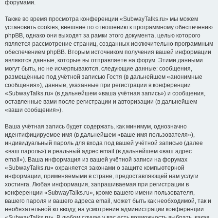
форумами.
Также во время просмотра конференции «SubwayTalks.ru» мы можем
установить cookies, внешние по отношению к программному обеспечению
phpBB, однако они выходят за рамки этого документа, целью которого
является рассмотрение страниц, созданных исключительно программным
обеспечением phpBB. Вторым источником получения вашей информации
являются данные, которые вы отправляете на форум. Этими данными
могут быть, но не исчерпываются, следующие данные: сообщения,
размещённые под учётной записью Гостя (в дальнейшем «анонимные
сообщения»), данные, указанные при регистрации в конференции
«SubwayTalks.ru» (в дальнейшем «ваша учётная запись») и сообщения,
оставленные вами после регистрации и авторизации (в дальнейшем
«ваши сообщения»).
Ваша учётная запись будет содержать, как минимум, однозначно
идентифицируемое имя (в дальнейшем «ваше имя пользователя»),
индивидуальный пароль для входа под вашей учётной записью (далее
«ваш пароль») и реальный адрес email (в дальнейшем «ваш адрес
email»). Ваша информация из вашей учётной записи на форумах
«SubwayTalks.ru» охраняется законами о защите компьютерной
информации, применяемыми в стране, предоставляющей нам услуги
хостинга. Любая информация, запрашиваемая при регистрации в
конференции «SubwayTalks.ru», кроме вашего имени пользователя,
вашего пароля и вашего адреса email, может быть как необходимой, так и
необязательной ко вводу, на усмотрение администрации конференции
«SubwayTalks.ru». В любом случае у вас есть возможность выбрать, какая