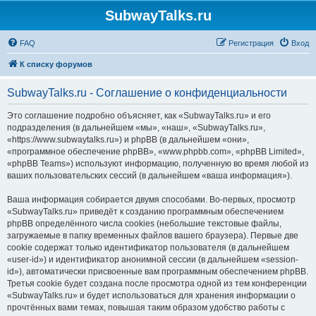
SubwayTalks.ru
FAQ
Регистрация
Вход
К списку форумов
SubwayTalks.ru - Соглашение о конфиденциальности
Это соглашение подробно объясняет, как «SubwayTalks.ru» и его
подразделения (в дальнейшем «мы», «наш», «SubwayTalks.ru»,
«https://www.subwaytalks.ru») и phpBB (в дальнейшем «они»,
«программное обеспечение phpBB», «www.phpbb.com», «phpBB Limited»,
«phpBB Teams») используют информацию, полученную во время любой из
ваших пользовательских сессий (в дальнейшем «ваша информация»).
Ваша информация собирается двумя способами. Во-первых, просмотр
«SubwayTalks.ru» приведёт к созданию программным обеспечением
phpBB определённого числа cookies (небольшие текстовые файлы,
загружаемые в папку временных файлов вашего браузера). Первые две
cookie содержат только идентификатор пользователя (в дальнейшем
«user-id») и идентификатор анонимной сессии (в дальнейшем «session-
id»), автоматически присвоенные вам программным обеспечением phpBB.
Третья cookie будет создана после просмотра одной из тем конференции
«SubwayTalks.ru» и будет использоваться для хранения информации о
прочтённых вами темах, повышая таким образом удобство работы с