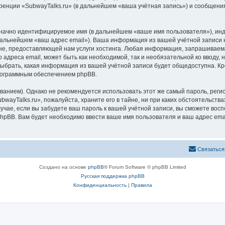
ренции «SubwayTalks.ru» (в дальнейшем «ваша учётная запись») и сообщения
означно идентифицируемое имя (в дальнейшем «ваше имя пользователя»), ин
 дальнейшем «ваш адрес email»). Ваша информация из вашей учётной записи 
, предоставляющей нам услуги хостинга. Любая информация, запрашиваемая
 адреса email, может быть как необходимой, так и необязательной ко вводу
выбрать, какая информация из вашей учётной записи будет общедоступна. Кро
рограммным обеспечением phpBB.
ием). Однако не рекомендуется использовать этот же самый пароль, регист
wayTalks.ru», пожалуйста, храните его в тайне, ни при каких обстоятельствах
лучае, если вы забудете ваш пароль к вашей учётной записи, вы сможете во
pBB. Вам будет необходимо ввести ваше имя пользователя и ваш адрес emai
Связаться
Создано на основе
phpBB
® Forum Software © phpBB Limited
Русская поддержка phpBB
Конфиденциальность
|
Правила