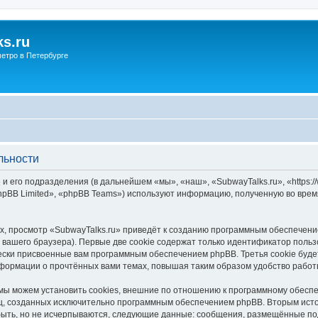
s.ru
етро в Петербурге
льности
и его подразделения (в дальнейшем «мы», «наш», «SubwayTalks.ru», «https:/
pBB Limited», «phpBB Teams») используют информацию, полученную во врем
, просмотр «SubwayTalks.ru» приведёт к созданию программным обеспечени
вашего браузера). Первые две cookie содержат только идентификатор польз
чески присвоенные вам программным обеспечением phpBB. Третья cookie буд
нформации о прочтённых вами темах, повышая таким образом удобство работ
мы можем установить cookies, внешние по отношению к программному обеспе
иц, созданных исключительно программным обеспечением phpBB. Вторым ис
быть, но не исчерпываются, следующие данные: сообщения, размещённые по