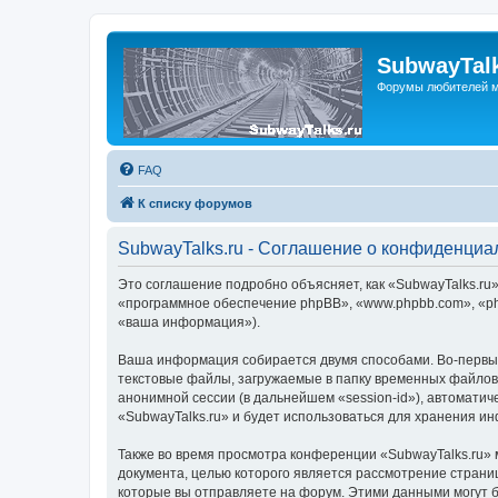
SubwayTalk
Форумы любителей м
FAQ
К списку форумов
SubwayTalks.ru - Соглашение о конфиденциа
Это соглашение подробно объясняет, как «SubwayTalks.ru» 
«программное обеспечение phpBB», «www.phpbb.com», «ph
«ваша информация»).
Ваша информация собирается двумя способами. Во-первых
текстовые файлы, загружаемые в папку временных файлов 
анонимной сессии (в дальнейшем «session-id»), автомати
«SubwayTalks.ru» и будет использоваться для хранения и
Также во время просмотра конференции «SubwayTalks.ru» 
документа, целью которого является рассмотрение стран
которые вы отправляете на форум. Этими данными могут 