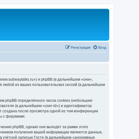
Регистрация
Вход
/www.subwaytalks.ru») и phpBB (в дальнейшем «они»,
я любой из ваших пользовательских сессий (в дальнейшем
ем phpBB определённого числа cookies (небольшие
ователя (в дальнейшем «user-id») и идентификатор
ет создана после просмотра одной из тем конференции
ы с форумами.
чению phpBB, однако они выходят за рамки этого
точником получения вашей информации являются данные,
д учётной записью Гостя (в дальнейшем «анонимные