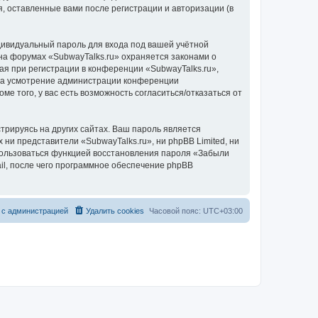
, оставленные вами после регистрации и авторизации (в
дивидуальный пароль для входа под вашей учётной
на форумах «SubwayTalks.ru» охраняется законами о
 при регистрации в конференции «SubwayTalks.ru»,
, на усмотрение администрации конференции
ме того, у вас есть возможность согласиться/отказаться от
рируясь на других сайтах. Ваш пароль является
 ни представители «SubwayTalks.ru», ни phpBB Limited, ни
спользоваться функцией восстановления пароля «Забыли
l, после чего программное обеспечение phpBB
 с администрацией
Удалить cookies
Часовой пояс:
UTC+03:00