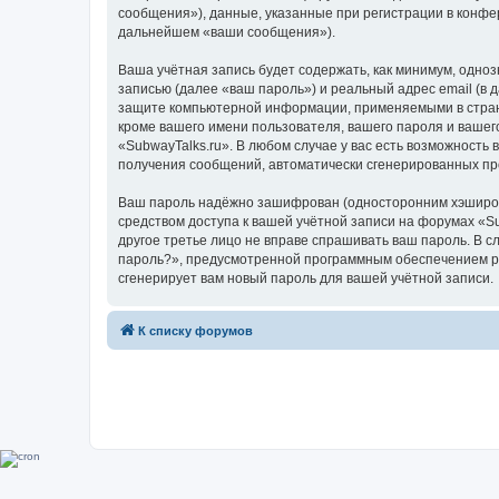
сообщения»), данные, указанные при регистрации в конфе
дальнейшем «ваши сообщения»).
Ваша учётная запись будет содержать, как минимум, одн
записью (далее «ваш пароль») и реальный адрес email (в
защите компьютерной информации, применяемыми в стране
кроме вашего имени пользователя, вашего пароля и вашего
«SubwayTalks.ru». В любом случае у вас есть возможность 
получения сообщений, автоматически сгенерированных п
Ваш пароль надёжно зашифрован (односторонним хэширован
средством доступа к вашей учётной записи на форумах «Sub
другое третье лицо не вправе спрашивать ваш пароль. В с
пароль?», предусмотренной программным обеспечением ph
сгенерирует вам новый пароль для вашей учётной записи.
К списку форумов