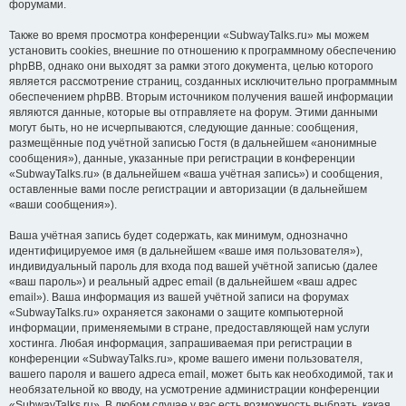
форумами.
Также во время просмотра конференции «SubwayTalks.ru» мы можем
установить cookies, внешние по отношению к программному обеспечению
phpBB, однако они выходят за рамки этого документа, целью которого
является рассмотрение страниц, созданных исключительно программным
обеспечением phpBB. Вторым источником получения вашей информации
являются данные, которые вы отправляете на форум. Этими данными
могут быть, но не исчерпываются, следующие данные: сообщения,
размещённые под учётной записью Гостя (в дальнейшем «анонимные
сообщения»), данные, указанные при регистрации в конференции
«SubwayTalks.ru» (в дальнейшем «ваша учётная запись») и сообщения,
оставленные вами после регистрации и авторизации (в дальнейшем
«ваши сообщения»).
Ваша учётная запись будет содержать, как минимум, однозначно
идентифицируемое имя (в дальнейшем «ваше имя пользователя»),
индивидуальный пароль для входа под вашей учётной записью (далее
«ваш пароль») и реальный адрес email (в дальнейшем «ваш адрес
email»). Ваша информация из вашей учётной записи на форумах
«SubwayTalks.ru» охраняется законами о защите компьютерной
информации, применяемыми в стране, предоставляющей нам услуги
хостинга. Любая информация, запрашиваемая при регистрации в
конференции «SubwayTalks.ru», кроме вашего имени пользователя,
вашего пароля и вашего адреса email, может быть как необходимой, так и
необязательной ко вводу, на усмотрение администрации конференции
«SubwayTalks.ru». В любом случае у вас есть возможность выбрать, какая