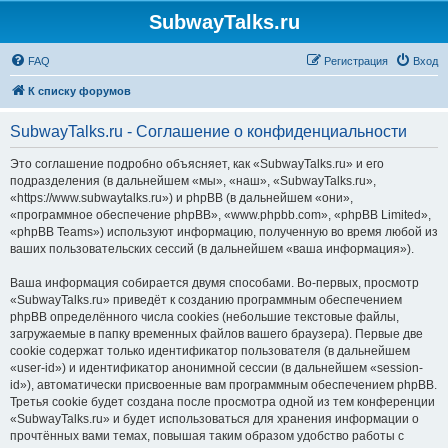
SubwayTalks.ru
FAQ
Регистрация
Вход
К списку форумов
SubwayTalks.ru - Соглашение о конфиденциальности
Это соглашение подробно объясняет, как «SubwayTalks.ru» и его
подразделения (в дальнейшем «мы», «наш», «SubwayTalks.ru»,
«https://www.subwaytalks.ru») и phpBB (в дальнейшем «они»,
«программное обеспечение phpBB», «www.phpbb.com», «phpBB Limited»,
«phpBB Teams») используют информацию, полученную во время любой из
ваших пользовательских сессий (в дальнейшем «ваша информация»).
Ваша информация собирается двумя способами. Во-первых, просмотр
«SubwayTalks.ru» приведёт к созданию программным обеспечением
phpBB определённого числа cookies (небольшие текстовые файлы,
загружаемые в папку временных файлов вашего браузера). Первые две
cookie содержат только идентификатор пользователя (в дальнейшем
«user-id») и идентификатор анонимной сессии (в дальнейшем «session-
id»), автоматически присвоенные вам программным обеспечением phpBB.
Третья cookie будет создана после просмотра одной из тем конференции
«SubwayTalks.ru» и будет использоваться для хранения информации о
прочтённых вами темах, повышая таким образом удобство работы с