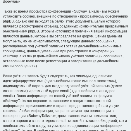
форумами.
Также во время просмотра конференции «SubwayTalks.ru» мы можем
установить cookies, внешние по отношению к программному обеспечению
phpBB, однако они выходят за рамки этого документа, целью которого
является рассмотрение страниц, созданных исключительно программным
обеспечением phpBB. Вторым источником получения вашей информации
являются данные, которые вы отправляете на форум. Этими данными
могут быть, но не исчерпываются, следующие данные: сообщения,
размещённые под учётной записью Гостя (в дальнейшем «анонимные
сообщения»), данные, указанные при регистрации в конференции
«SubwayTalks.ru» (в дальнейшем «ваша учётная запись») и сообщения,
оставленные вами после регистрации и авторизации (в дальнейшем
«ваши сообщения»).
Ваша учётная запись будет содержать, как минимум, однозначно
идентифицируемое имя (в дальнейшем «ваше имя пользователя»),
индивидуальный пароль для входа под вашей учётной записью (далее
«ваш пароль») и реальный адрес email (в дальнейшем «ваш адрес
email»). Ваша информация из вашей учётной записи на форумах
«SubwayTalks.ru» охраняется законами о защите компьютерной
информации, применяемыми в стране, предоставляющей нам услуги
хостинга. Любая информация, запрашиваемая при регистрации в
конференции «SubwayTalks.ru», кроме вашего имени пользователя,
вашего пароля и вашего адреса email, может быть как необходимой, так и
необязательной ко вводу, на усмотрение администрации конференции
«SubwayTalks.ru». В любом случае у вас есть возможность выбрать, какая