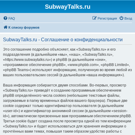
SubwayTalks.ru
FAQ
Регистрация
Вход
К списку форумов
SubwayTalks.ru - Соглашение о конфиденциальности
Это соглашение подробно объясняет, как «SubwayTalks.ru» и его
подразделения (в дальнейшем «мы», «наш», «SubwayTalks.ru»,
«https://www.subwaytalks.ru») и phpBB (в дальнейшем «они»,
«программное обеспечение phpBB», «www.phpbb.com», «phpBB Limited»,
«phpBB Teams») используют информацию, полученную во время любой из
ваших пользовательских сессий (в дальнейшем «ваша информация»).
Ваша информация собирается двумя способами. Во-первых, просмотр
«SubwayTalks.ru» приведёт к созданию программным обеспечением
phpBB определённого числа cookies (небольшие текстовые файлы,
загружаемые в папку временных файлов вашего браузера). Первые две
cookie содержат только идентификатор пользователя (в дальнейшем
«user-id») и идентификатор анонимной сессии (в дальнейшем «session-
id»), автоматически присвоенные вам программным обеспечением phpBB.
Третья cookie будет создана после просмотра одной из тем конференции
«SubwayTalks.ru» и будет использоваться для хранения информации о
прочтённых вами темах, повышая таким образом удобство работы с