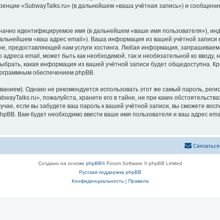
ренции «SubwayTalks.ru» (в дальнейшем «ваша учётная запись») и сообщения
означно идентифицируемое имя (в дальнейшем «ваше имя пользователя»), ин
 дальнейшем «ваш адрес email»). Ваша информация из вашей учётной записи 
, предоставляющей нам услуги хостинга. Любая информация, запрашиваемая
 адреса email, может быть как необходимой, так и необязательной ко вводу
выбрать, какая информация из вашей учётной записи будет общедоступна. Кро
рограммным обеспечением phpBB.
ием). Однако не рекомендуется использовать этот же самый пароль, регист
wayTalks.ru», пожалуйста, храните его в тайне, ни при каких обстоятельствах
лучае, если вы забудете ваш пароль к вашей учётной записи, вы сможете во
pBB. Вам будет необходимо ввести ваше имя пользователя и ваш адрес emai
Связаться
Создано на основе
phpBB
® Forum Software © phpBB Limited
Русская поддержка phpBB
Конфиденциальность
|
Правила