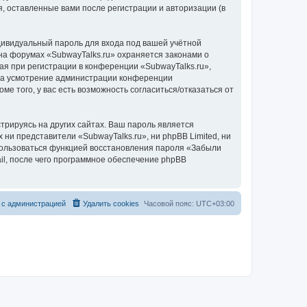
, оставленные вами после регистрации и авторизации (в
дивидуальный пароль для входа под вашей учётной
на форумах «SubwayTalks.ru» охраняется законами о
 при регистрации в конференции «SubwayTalks.ru»,
, на усмотрение администрации конференции
ме того, у вас есть возможность согласиться/отказаться от
рируясь на других сайтах. Ваш пароль является
 ни представители «SubwayTalks.ru», ни phpBB Limited, ни
спользоваться функцией восстановления пароля «Забыли
l, после чего программное обеспечение phpBB
 с администрацией
Удалить cookies
Часовой пояс:
UTC+03:00