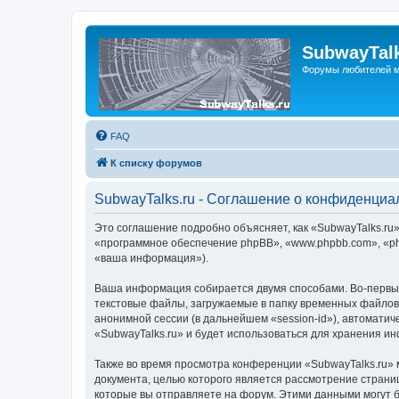
SubwayTalk
Форумы любителей м
FAQ
К списку форумов
SubwayTalks.ru - Соглашение о конфиденциа
Это соглашение подробно объясняет, как «SubwayTalks.ru» 
«программное обеспечение phpBB», «www.phpbb.com», «ph
«ваша информация»).
Ваша информация собирается двумя способами. Во-первых
текстовые файлы, загружаемые в папку временных файлов 
анонимной сессии (в дальнейшем «session-id»), автомати
«SubwayTalks.ru» и будет использоваться для хранения и
Также во время просмотра конференции «SubwayTalks.ru» 
документа, целью которого является рассмотрение стран
которые вы отправляете на форум. Этими данными могут 