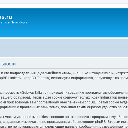
s.ru
етро в Петербурге
льности
и его подразделения (в дальнейшем «мы», «наш», «SubwayTalks.ru», «https:/
pBB Limited», «phpBB Teams») используют информацию, полученную во врем
, просмотр «SubwayTalks.ru» приведёт к созданию программным обеспечени
вашего браузера). Первые две cookie содержат только идентификатор польз
чески присвоенные вам программным обеспечением phpBB. Третья cookie буд
нформации о прочтённых вами темах, повышая таким образом удобство работ
мы можем установить cookies, внешние по отношению к программному обеспе
иц, созданных исключительно программным обеспечением phpBB. Вторым ис
быть, но не исчерпываются, следующие данные: сообщения, размещённые по