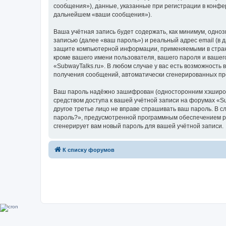
сообщения»), данные, указанные при регистрации в конфе
дальнейшем «ваши сообщения»).
Ваша учётная запись будет содержать, как минимум, одн
записью (далее «ваш пароль») и реальный адрес email (в
защите компьютерной информации, применяемыми в стране
кроме вашего имени пользователя, вашего пароля и вашего
«SubwayTalks.ru». В любом случае у вас есть возможность 
получения сообщений, автоматически сгенерированных п
Ваш пароль надёжно зашифрован (односторонним хэширован
средством доступа к вашей учётной записи на форумах «Sub
другое третье лицо не вправе спрашивать ваш пароль. В с
пароль?», предусмотренной программным обеспечением ph
сгенерирует вам новый пароль для вашей учётной записи.
К списку форумов