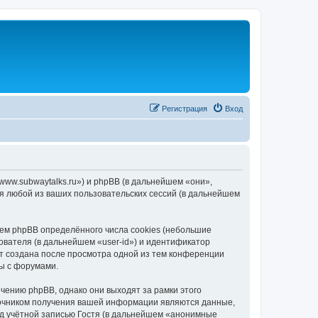
Регистрация
Вход
/www.subwaytalks.ru») и phpBB (в дальнейшем «они»,
я любой из ваших пользовательских сессий (в дальнейшем
ем phpBB определённого числа cookies (небольшие
ователя (в дальнейшем «user-id») и идентификатор
ет создана после просмотра одной из тем конференции
ы с форумами.
чению phpBB, однако они выходят за рамки этого
точником получения вашей информации являются данные,
д учётной записью Гостя (в дальнейшем «анонимные