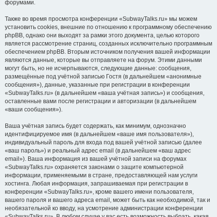
форумами.
Также во время просмотра конференции «SubwayTalks.ru» мы можем
установить cookies, внешние по отношению к программному обеспечению
phpBB, однако они выходят за рамки этого документа, целью которого
является рассмотрение страниц, созданных исключительно программным
обеспечением phpBB. Вторым источником получения вашей информации
являются данные, которые вы отправляете на форум. Этими данными
могут быть, но не исчерпываются, следующие данные: сообщения,
размещённые под учётной записью Гостя (в дальнейшем «анонимные
сообщения»), данные, указанные при регистрации в конференции
«SubwayTalks.ru» (в дальнейшем «ваша учётная запись») и сообщения,
оставленные вами после регистрации и авторизации (в дальнейшем
«ваши сообщения»).
Ваша учётная запись будет содержать, как минимум, однозначно
идентифицируемое имя (в дальнейшем «ваше имя пользователя»),
индивидуальный пароль для входа под вашей учётной записью (далее
«ваш пароль») и реальный адрес email (в дальнейшем «ваш адрес
email»). Ваша информация из вашей учётной записи на форумах
«SubwayTalks.ru» охраняется законами о защите компьютерной
информации, применяемыми в стране, предоставляющей нам услуги
хостинга. Любая информация, запрашиваемая при регистрации в
конференции «SubwayTalks.ru», кроме вашего имени пользователя,
вашего пароля и вашего адреса email, может быть как необходимой, так и
необязательной ко вводу, на усмотрение администрации конференции
«SubwayTalks.ru». В любом случае у вас есть возможность выбрать, какая