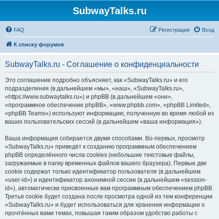
SubwayTalks.ru
FAQ
Регистрация
Вход
К списку форумов
SubwayTalks.ru - Соглашение о конфиденциальности
Это соглашение подробно объясняет, как «SubwayTalks.ru» и его
подразделения (в дальнейшем «мы», «наш», «SubwayTalks.ru»,
«https://www.subwaytalks.ru») и phpBB (в дальнейшем «они»,
«программное обеспечение phpBB», «www.phpbb.com», «phpBB Limited»,
«phpBB Teams») используют информацию, полученную во время любой из
ваших пользовательских сессий (в дальнейшем «ваша информация»).
Ваша информация собирается двумя способами. Во-первых, просмотр
«SubwayTalks.ru» приведёт к созданию программным обеспечением
phpBB определённого числа cookies (небольшие текстовые файлы,
загружаемые в папку временных файлов вашего браузера). Первые две
cookie содержат только идентификатор пользователя (в дальнейшем
«user-id») и идентификатор анонимной сессии (в дальнейшем «session-
id»), автоматически присвоенные вам программным обеспечением phpBB.
Третья cookie будет создана после просмотра одной из тем конференции
«SubwayTalks.ru» и будет использоваться для хранения информации о
прочтённых вами темах, повышая таким образом удобство работы с