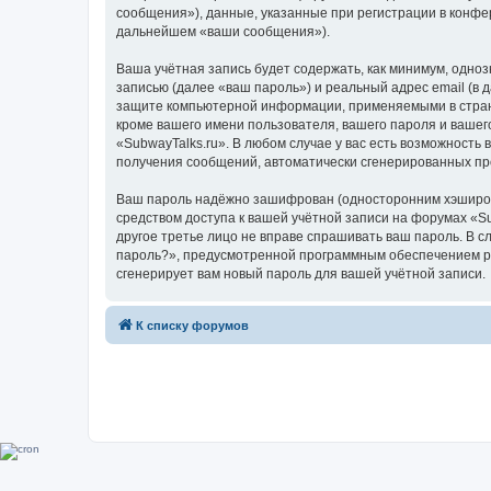
сообщения»), данные, указанные при регистрации в конфе
дальнейшем «ваши сообщения»).
Ваша учётная запись будет содержать, как минимум, одн
записью (далее «ваш пароль») и реальный адрес email (в
защите компьютерной информации, применяемыми в стране
кроме вашего имени пользователя, вашего пароля и вашего
«SubwayTalks.ru». В любом случае у вас есть возможность 
получения сообщений, автоматически сгенерированных п
Ваш пароль надёжно зашифрован (односторонним хэширован
средством доступа к вашей учётной записи на форумах «Sub
другое третье лицо не вправе спрашивать ваш пароль. В с
пароль?», предусмотренной программным обеспечением ph
сгенерирует вам новый пароль для вашей учётной записи.
К списку форумов