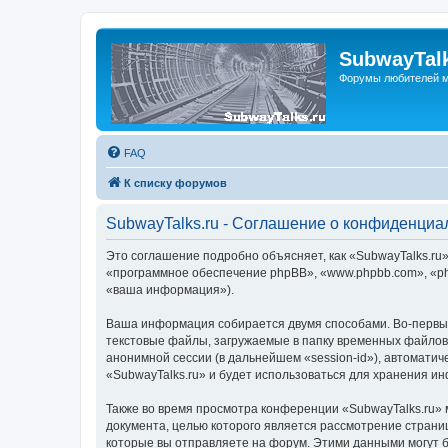
SubwayTalk
Форумы любителей м
FAQ
К списку форумов
SubwayTalks.ru - Соглашение о конфиденциа
Это соглашение подробно объясняет, как «SubwayTalks.ru» 
«программное обеспечение phpBB», «www.phpbb.com», «ph
«ваша информация»).
Ваша информация собирается двумя способами. Во-первых
текстовые файлы, загружаемые в папку временных файлов 
анонимной сессии (в дальнейшем «session-id»), автомати
«SubwayTalks.ru» и будет использоваться для хранения и
Также во время просмотра конференции «SubwayTalks.ru» 
документа, целью которого является рассмотрение стран
которые вы отправляете на форум. Этими данными могут 