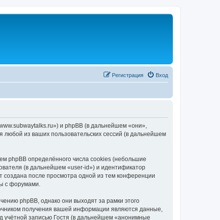
Регистрация
Вход
/www.subwaytalks.ru») и phpBB (в дальнейшем «они»,
я любой из ваших пользовательских сессий (в дальнейшем
ем phpBB определённого числа cookies (небольшие
ователя (в дальнейшем «user-id») и идентификатор
ет создана после просмотра одной из тем конференции
ы с форумами.
чению phpBB, однако они выходят за рамки этого
точником получения вашей информации являются данные,
д учётной записью Гостя (в дальнейшем «анонимные