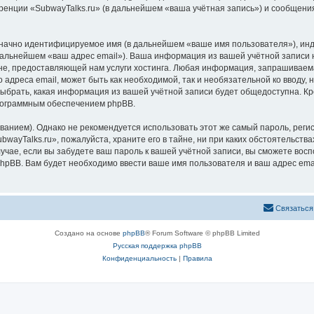
ренции «SubwayTalks.ru» (в дальнейшем «ваша учётная запись») и сообщения
означно идентифицируемое имя (в дальнейшем «ваше имя пользователя»), ин
 дальнейшем «ваш адрес email»). Ваша информация из вашей учётной записи 
, предоставляющей нам услуги хостинга. Любая информация, запрашиваемая
 адреса email, может быть как необходимой, так и необязательной ко вводу
выбрать, какая информация из вашей учётной записи будет общедоступна. Кро
рограммным обеспечением phpBB.
ием). Однако не рекомендуется использовать этот же самый пароль, регист
wayTalks.ru», пожалуйста, храните его в тайне, ни при каких обстоятельствах
лучае, если вы забудете ваш пароль к вашей учётной записи, вы сможете во
pBB. Вам будет необходимо ввести ваше имя пользователя и ваш адрес emai
Связаться
Создано на основе
phpBB
® Forum Software © phpBB Limited
Русская поддержка phpBB
Конфиденциальность
|
Правила