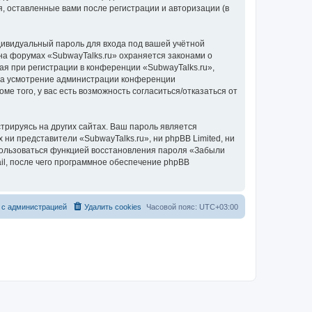
, оставленные вами после регистрации и авторизации (в
дивидуальный пароль для входа под вашей учётной
на форумах «SubwayTalks.ru» охраняется законами о
 при регистрации в конференции «SubwayTalks.ru»,
, на усмотрение администрации конференции
ме того, у вас есть возможность согласиться/отказаться от
рируясь на других сайтах. Ваш пароль является
 ни представители «SubwayTalks.ru», ни phpBB Limited, ни
спользоваться функцией восстановления пароля «Забыли
l, после чего программное обеспечение phpBB
 с администрацией
Удалить cookies
Часовой пояс:
UTC+03:00