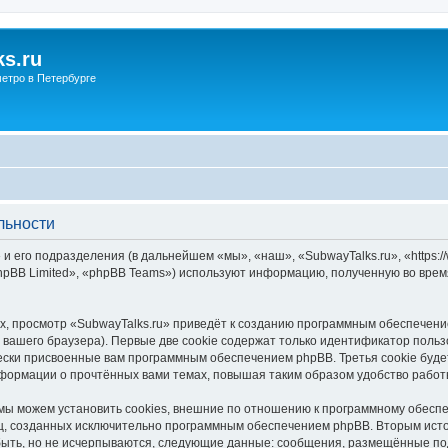
s.ru
етро в Петербурге
льности
и его подразделения (в дальнейшем «мы», «наш», «SubwayTalks.ru», «https:/
pBB Limited», «phpBB Teams») используют информацию, полученную во врем
, просмотр «SubwayTalks.ru» приведёт к созданию программным обеспечени
вашего браузера). Первые две cookie содержат только идентификатор польз
чески присвоенные вам программным обеспечением phpBB. Третья cookie буд
нформации о прочтённых вами темах, повышая таким образом удобство работ
мы можем установить cookies, внешние по отношению к программному обеспе
иц, созданных исключительно программным обеспечением phpBB. Вторым ис
быть, но не исчерпываются, следующие данные: сообщения, размещённые по