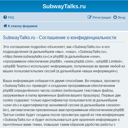
SubwayTalks.ru
FAQ
Регистрация
Вход
К списку форумов
SubwayTalks.ru - Соглашение о конфиденциальности
Это соглашение подробно объясняет, как «SubwayTalks.ru» и его
подразделения (в дальнейшем «мы», «наш», «SubwayTalks.ru»,
«https://www.subwaytalks.ru») и phpBB (в дальнейшем «они»,
«программное обеспечение phpBB», «www.phpbb.com», «phpBB Limited»,
«phpBB Teams») используют информацию, полученную во время любой из
ваших пользовательских сессий (в дальнейшем «ваша информация»).
Ваша информация собирается двумя способами. Во-первых, просмотр
«SubwayTalks.ru» приведёт к созданию программным обеспечением
phpBB определённого числа cookies (небольшие текстовые файлы,
загружаемые в папку временных файлов вашего браузера). Первые две
cookie содержат только идентификатор пользователя (в дальнейшем
«user-id») и идентификатор анонимной сессии (в дальнейшем «session-
id»), автоматически присвоенные вам программным обеспечением phpBB.
Третья cookie будет создана после просмотра одной из тем конференции
«SubwayTalks.ru» и будет использоваться для хранения информации о
прочтённых вами темах, повышая таким образом удобство работы с