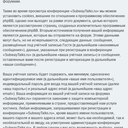
форумами.
Также во время просмотра конференции «SubwayTalks.ru» мы можем
установить cookies, внешние по отношению к программному обеспечению
phpBB, однако они выходят за рамки этого документа, целью которого
является рассмотрение страниц, созданных исключительно программным
обеспечением phpBB. Вторым источником получения вашей информации
являются данные, которые вы отправляете на форум. Этими данными
могут быть, но не исчерпываются, следующие данные: сообщения,
размещённые под учётной записью Гостя (в дальнейшем «анонимные
сообщения»), данные, указанные при регистрации в конференции
«SubwayTalks.ru» (в дальнейшем «ваша учётная запись») и сообщения,
оставленные вами после регистрации и авторизации (в дальнейшем
«ваши сообщения»).
Ваша учётная запись будет содержать, как минимум, однозначно
идентифицируемое имя (в дальнейшем «ваше имя пользователя»),
индивидуальный пароль для входа под вашей учётной записью (далее
«ваш пароль») и реальный адрес email (в дальнейшем «ваш адрес
email»). Ваша информация из вашей учётной записи на форумах
«SubwayTalks.ru» охраняется законами о защите компьютерной
информации, применяемыми в стране, предоставляющей нам услуги
хостинга. Любая информация, запрашиваемая при регистрации в
конференции «SubwayTalks.ru», кроме вашего имени пользователя,
вашего пароля и вашего адреса email, может быть как необходимой, так и
необязательной ко вводу, на усмотрение администрации конференции
«SubwayTalks.ru». В любом случае у вас есть возможность выбрать, какая