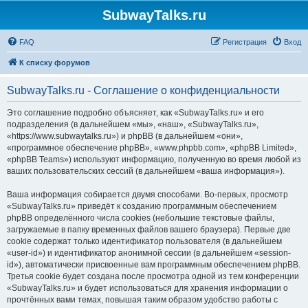
SubwayTalks.ru
FAQ
Регистрация
Вход
К списку форумов
SubwayTalks.ru - Соглашение о конфиденциальности
Это соглашение подробно объясняет, как «SubwayTalks.ru» и его
подразделения (в дальнейшем «мы», «наш», «SubwayTalks.ru»,
«https://www.subwaytalks.ru») и phpBB (в дальнейшем «они»,
«программное обеспечение phpBB», «www.phpbb.com», «phpBB Limited»,
«phpBB Teams») используют информацию, полученную во время любой из
ваших пользовательских сессий (в дальнейшем «ваша информация»).
Ваша информация собирается двумя способами. Во-первых, просмотр
«SubwayTalks.ru» приведёт к созданию программным обеспечением
phpBB определённого числа cookies (небольшие текстовые файлы,
загружаемые в папку временных файлов вашего браузера). Первые две
cookie содержат только идентификатор пользователя (в дальнейшем
«user-id») и идентификатор анонимной сессии (в дальнейшем «session-
id»), автоматически присвоенные вам программным обеспечением phpBB.
Третья cookie будет создана после просмотра одной из тем конференции
«SubwayTalks.ru» и будет использоваться для хранения информации о
прочтённых вами темах, повышая таким образом удобство работы с