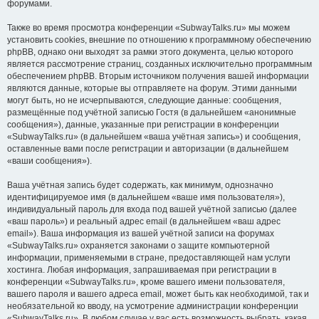
форумами.
Также во время просмотра конференции «SubwayTalks.ru» мы можем
установить cookies, внешние по отношению к программному обеспечению
phpBB, однако они выходят за рамки этого документа, целью которого
является рассмотрение страниц, созданных исключительно программным
обеспечением phpBB. Вторым источником получения вашей информации
являются данные, которые вы отправляете на форум. Этими данными
могут быть, но не исчерпываются, следующие данные: сообщения,
размещённые под учётной записью Гостя (в дальнейшем «анонимные
сообщения»), данные, указанные при регистрации в конференции
«SubwayTalks.ru» (в дальнейшем «ваша учётная запись») и сообщения,
оставленные вами после регистрации и авторизации (в дальнейшем
«ваши сообщения»).
Ваша учётная запись будет содержать, как минимум, однозначно
идентифицируемое имя (в дальнейшем «ваше имя пользователя»),
индивидуальный пароль для входа под вашей учётной записью (далее
«ваш пароль») и реальный адрес email (в дальнейшем «ваш адрес
email»). Ваша информация из вашей учётной записи на форумах
«SubwayTalks.ru» охраняется законами о защите компьютерной
информации, применяемыми в стране, предоставляющей нам услуги
хостинга. Любая информация, запрашиваемая при регистрации в
конференции «SubwayTalks.ru», кроме вашего имени пользователя,
вашего пароля и вашего адреса email, может быть как необходимой, так и
необязательной ко вводу, на усмотрение администрации конференции
«SubwayTalks.ru». В любом случае у вас есть возможность выбрать, какая