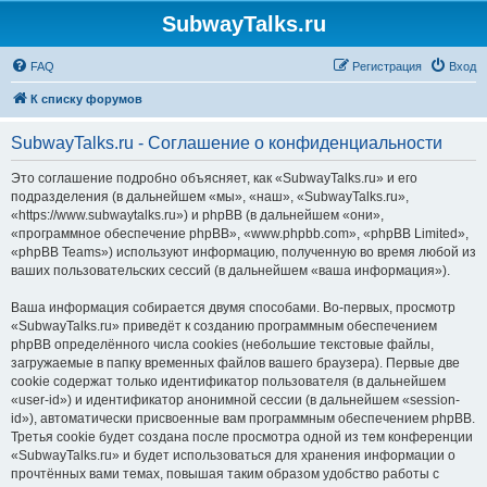
SubwayTalks.ru
FAQ
Регистрация
Вход
К списку форумов
SubwayTalks.ru - Соглашение о конфиденциальности
Это соглашение подробно объясняет, как «SubwayTalks.ru» и его
подразделения (в дальнейшем «мы», «наш», «SubwayTalks.ru»,
«https://www.subwaytalks.ru») и phpBB (в дальнейшем «они»,
«программное обеспечение phpBB», «www.phpbb.com», «phpBB Limited»,
«phpBB Teams») используют информацию, полученную во время любой из
ваших пользовательских сессий (в дальнейшем «ваша информация»).
Ваша информация собирается двумя способами. Во-первых, просмотр
«SubwayTalks.ru» приведёт к созданию программным обеспечением
phpBB определённого числа cookies (небольшие текстовые файлы,
загружаемые в папку временных файлов вашего браузера). Первые две
cookie содержат только идентификатор пользователя (в дальнейшем
«user-id») и идентификатор анонимной сессии (в дальнейшем «session-
id»), автоматически присвоенные вам программным обеспечением phpBB.
Третья cookie будет создана после просмотра одной из тем конференции
«SubwayTalks.ru» и будет использоваться для хранения информации о
прочтённых вами темах, повышая таким образом удобство работы с