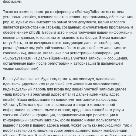
форумами.
Также во время просмотра конференции «SubwayTalks.ru» мы можем
установить cookies, внешние по отношению к программному обеспечению
phpBB, однако они выходят за рамки этого документа, целью которого
является рассмотрение страниц, созданных исключительно программным
обеспечением phpBB. Вторым источником получения вашей информации
являются данные, которые вы отправляете на форум. Этими данными
могут быть, но не исчерпываются, следующие данные: сообщения,
размещённые под учётной записью Гостя (в дальнейшем «анонимные
сообщения»), данные, указанные при регистрации в конференции
«SubwayTalks.ru» (в дальнейшем «ваша учётная запись») и сообщения,
оставленные вами после регистрации и авторизации (в дальнейшем
«ваши сообщения»).
Ваша учётная запись будет содержать, как минимум, однозначно
идентифицируемое имя (в дальнейшем «ваше имя пользователя»),
индивидуальный пароль для входа под вашей учётной записью (далее
«ваш пароль») и реальный адрес email (в дальнейшем «ваш адрес
email»). Ваша информация из вашей учётной записи на форумах
«SubwayTalks.ru» охраняется законами о защите компьютерной
информации, применяемыми в стране, предоставляющей нам услуги
хостинга. Любая информация, запрашиваемая при регистрации в
конференции «SubwayTalks.ru», кроме вашего имени пользователя,
вашего пароля и вашего адреса email, может быть как необходимой, так и
необязательной ко вводу, на усмотрение администрации конференции
«SubwayTalks.ru». В любом случае у вас есть возможность выбрать, какая