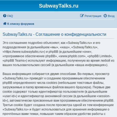
SubwayTalks.ru
FAQ
Регистрация
Вход
К списку форумов
SubwayTalks.ru - Соглашение о конфиденциальности
Это соглашение подробно объясняет, как «SubwayTalks.ru» и его
подразделения (в дальнейшем «мы», «наш», «SubwayTalks.ru»,
«https://www.subwaytalks.ru») и phpBB (в дальнейшем «они»,
«программное обеспечение phpBB», «www.phpbb.com», «phpBB Limited»,
«phpBB Teams») используют информацию, полученную во время любой из
ваших пользовательских сессий (в дальнейшем «ваша информация»).
Ваша информация собирается двумя способами. Во-первых, просмотр
«SubwayTalks.ru» приведёт к созданию программным обеспечением
phpBB определённого числа cookies (небольшие текстовые файлы,
загружаемые в папку временных файлов вашего браузера). Первые две
cookie содержат только идентификатор пользователя (в дальнейшем
«user-id») и идентификатор анонимной сессии (в дальнейшем «session-
id»), автоматически присвоенные вам программным обеспечением phpBB.
Третья cookie будет создана после просмотра одной из тем конференции
«SubwayTalks.ru» и будет использоваться для хранения информации о
прочтённых вами темах, повышая таким образом удобство работы с